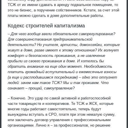
ТСЖ от их имени сдавать в аренду подвальное помещение, то
это не бизнес, а поручение собственников. Кстати, за счет этой
платы можно сделать в доме дополнительные работы.
Кодекс строителей капитализма
– Для чего вообще ввели обязательное саморегулирование?
Для совершенствования предпринимательской
деятельности? Но учителя, артисты, домохозяйки, которые
живут в доме, разве имеют к этому отношение? Их волнует
комфорт и безопасность проживания, а не извлечение
прибыли из своего проживания в доме. И хотелось бы
обратить внимание на еще один момент. Необходимость
платить громадный вступительный и ежемесячные взносы
(а еще и расплодившимся посредникам) – одно это отпугнет
людей: зачем нам такое ТСЖ? Мы и так проживем. Что
означает – прощай, самоуправление?
– Конечно. Это удар по самой активной и работоспособной
части товариществ и кооперативов. Те ТСЖ и ЖСК, которые
многие годы работают самостоятельно, теперь будут
вынуждены вступать в СРО, платя при этом немалую сумму,
или заключать договор управления с профессиональными
организациями. Лично я – за профессионалов, но решение