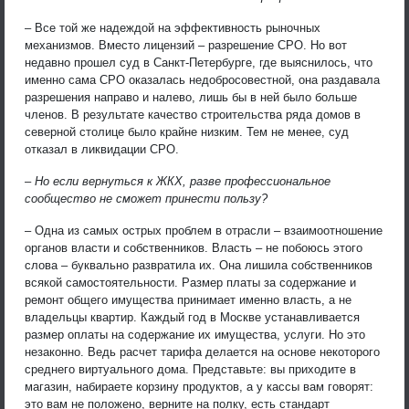
– Все той же надеждой на эффективность рыночных
механизмов. Вместо лицензий – разрешение СРО. Но вот
недавно прошел суд в Санкт-Петербурге, где выяснилось, что
именно сама СРО оказалась недобросовестной, она раздавала
разрешения направо и налево, лишь бы в ней было больше
членов. В результате качество строительства ряда домов в
северной столице было крайне низким. Тем не менее, суд
отказал в ликвидации СРО.
– Но если вернуться к ЖКХ, разве профессиональное
сообщество не сможет принести пользу?
– Одна из самых острых проблем в отрасли – взаимоотношение
органов власти и собственников. Власть – не побоюсь этого
слова – буквально развратила их. Она лишила собственников
всякой самостоятельности. Размер платы за содержание и
ремонт общего имущества принимает именно власть, а не
владельцы квартир. Каждый год в Москве устанавливается
размер оплаты на содержание их имущества, услуги. Но это
незаконно. Ведь расчет тарифа делается на основе некоторого
среднего виртуального дома. Представьте: вы приходите в
магазин, набираете корзину продуктов, а у кассы вам говорят:
это вам не положено, верните на полку, есть стандарт