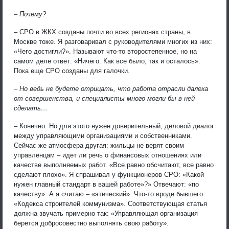
– Почему?
– СРО в ЖКХ созданы почти во всех регионах страны, в
Москве тоже. Я разговаривал с руководителями многих из них:
«Чего достигли?». Называют что-то второстепенное, но на
самом деле ответ: «Ничего. Как все было, так и осталось».
Пока еще СРО созданы для галочки.
– Но ведь не будете отрицать, что работа отрасли далека
от совершенства, и специалисты много могли бы в ней
сделать…
– Конечно. Но для этого нужен доверительный, деловой диалог
между управляющими организациями и собственниками.
Сейчас же атмосфера другая: жильцы не верят своим
управленцам – идет ли речь о финансовых отношениях или
качестве выполняемых работ. «Все равно обсчитают, все равно
сделают плохо». Я спрашивал у функционеров СРО: «Какой
нужен главный стандарт в вашей работе»?» Отвечают: «по
качеству». А я считаю – «этический». Что-то вроде бывшего
«Кодекса строителей коммунизма». Соответствующая статья
должна звучать примерно так: «Управляющая организация
берется добросовестно выполнять свою работу».