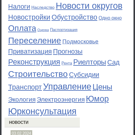
Новости округов
Налоги
Наследство
Новостройки
Обустройство
Одно окно
Оплата
Паспортизация
Оценка
Переселение
Подмосковье
Приватизация
Прогнозы
Реконструкция
Риелторы
Сад
Рента
Строительство
Субсидии
Управление
Цены
Транспорт
Юмор
Экология
Электроэнергия
Юрконсультация
НОВОСТИ
03.02.2024