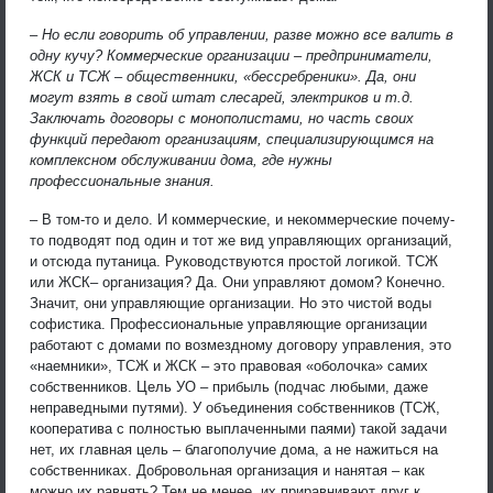
– Но если говорить об управлении, разве можно все валить в
одну кучу? Коммерческие организации – предприниматели,
ЖСК и ТСЖ – общественники, «бессребреники». Да, они
могут взять в свой штат слесарей, электриков и т.д.
Заключать договоры с монополистами, но часть своих
функций передают организациям, специализирующимся на
комплексном обслуживании дома, где нужны
профессиональные знания.
– В том-то и дело. И коммерческие, и некоммерческие почему-
то подводят под один и тот же вид управляющих организаций,
и отсюда путаница. Руководствуются простой логикой. ТСЖ
или ЖСК– организация? Да. Они управляют домом? Конечно.
Значит, они управляющие организации. Но это чистой воды
софистика. Профессиональные управляющие организации
работают с домами по возмездному договору управления, это
«наемники», ТСЖ и ЖСК – это правовая «оболочка» самих
собственников. Цель УО – прибыль (подчас любыми, даже
неправедными путями). У объединения собственников (ТСЖ,
кооператива с полностью выплаченными паями) такой задачи
нет, их главная цель – благополучие дома, а не нажиться на
собственниках. Добровольная организация и нанятая – как
можно их равнять? Тем не менее, их приравнивают друг к