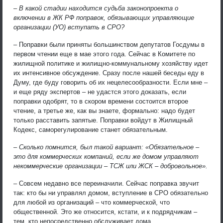
– В какой стадии находится судьба законопроекта о
включении в ЖК РФ поправок, обязывающих управляющие
организации (УО) вступать в СРО?
– Поправки были приняты большинством депутатов Госдумы в
первом чтении еще в мае этого года. Сейчас в Комитете по
жилищной политике и жилищно-коммунальному хозяйству идет
их интенсивное обсуждение. Сразу после нашей беседы еду в
Думу, где буду говорить об их нецелесообразности. Если мне –
и еще ряду экспертов – не удастся этого доказать, если
поправки одобрят, то в скором времени состоится второе
чтение, а третье же, как вы знаете, формально: надо будет
только расставить запятые. Поправки войдут в Жилищный
Кодекс, саморегулирование станет обязательным.
– Сколько помнится, был такой вариант: «Обязательное –
это для коммерческих компаний, если же домом управляют
некоммерческие организации – ТСЖ или ЖСК – добровольное».
– Совсем недавно все переиначили. Сейчас поправка звучит
так: кто бы ни управлял домом, вступление в СРО обязательно
для любой из организаций – что коммерческой, что
общественной. Это же относится, кстати, и к подрядчикам –
тем, кто непосредственно обслуживает дома.