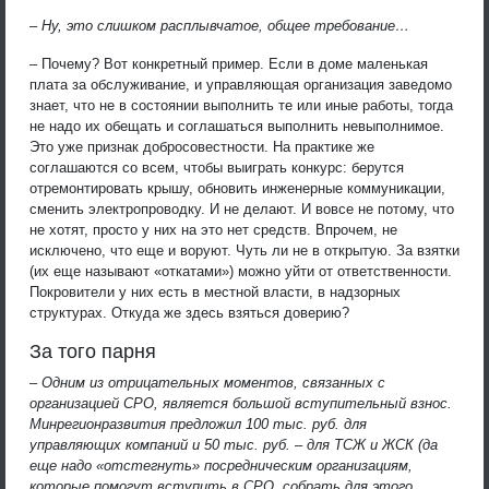
– Ну, это слишком расплывчатое, общее требование…
– Почему? Вот конкретный пример. Если в доме маленькая
плата за обслуживание, и управляющая организация заведомо
знает, что не в состоянии выполнить те или иные работы, тогда
не надо их обещать и соглашаться выполнить невыполнимое.
Это уже признак добросовестности. На практике же
соглашаются со всем, чтобы выиграть конкурс: берутся
отремонтировать крышу, обновить инженерные коммуникации,
сменить электропроводку. И не делают. И вовсе не потому, что
не хотят, просто у них на это нет средств. Впрочем, не
исключено, что еще и воруют. Чуть ли не в открытую. За взятки
(их еще называют «откатами») можно уйти от ответственности.
Покровители у них есть в местной власти, в надзорных
структурах. Откуда же здесь взяться доверию?
За того парня
– Одним из отрицательных моментов, связанных с
организацией СРО, является большой вступительный взнос.
Минрегионразвития предложил 100 тыс. руб. для
управляющих компаний и 50 тыс. руб. – для ТСЖ и ЖСК (да
еще надо «отстегнуть» посредническим организациям,
которые помогут вступить в СРО, собрать для этого