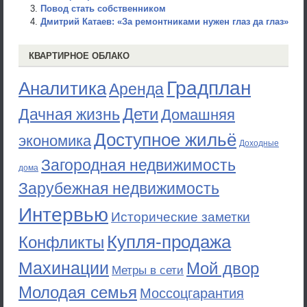
Повод стать собственником
Дмитрий Катаев: «За ремонтниками нужен глаз да глаз»
КВАРТИРНОЕ ОБЛАКО
Градплан
Аналитика
Аренда
Дети
Дачная жизнь
Домашняя
Доступное жильё
экономика
Доходные
Загородная недвижимость
дома
Зарубежная недвижимость
Интервью
Исторические заметки
Купля-продажа
Конфликты
Махинации
Мой двор
Метры в сети
Молодая семья
Моссоцгарантия