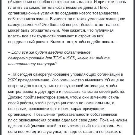
объединение способно противостоять власти. И при этом вновь
платить за самостоятельность немалые деньги. Плюс
организационные усилия по созданию нового товарищества
собственников жилья. Выживет ли в таких условиях жилищное
самоуправление? Это больной вопрос, боюсь, ответ на него
может быть отрицательным. Мне кажется, что публичная
власть все эти трудности понимает и строит на них
определенный расчет. Вместо того, чтобы содействовать…
– Если все же будет введено обязательное
саморегулирование для ТСЖ и ЖСК, какую вы видите
альтернативу ситуации?
– На сегодня саморегулирование управляющих организаций в
ЖКХ преждевременно. Ибо большинство нынешних УО еще не
созрели для этого, у них нет внутренней мотивации, чтобы
контролировать друг друга и повышать качество своей работы.
Должно пройти некоторое время, чтобы они изменили стиль
своей работы, чтобы репутация стала не номинальным, а
основным, решающим фактором, характеризующим
организацию. Повышение требовательности собственников
плюс экономическая основа сделают свое дело. Пока же нужен
адекватный (именно такой, а не чрезмерный) госконтроль. Но
если все же идти на уступки, то надо оставить в поправках к