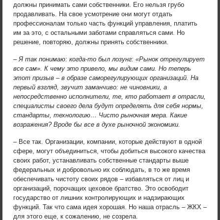
должны принимать сами собственники. Его нельзя грубо
продавливать. На свое усмотрение они могут отдать
профессионалам только часть функций управления, платить
им за это, с остальными заботами справляться сами. Но
решение, повторяю, должны принять собственники.
– Я так понимаю: когда-то был лозунг: «Рынок отрегулирует
все сам». К чему это привело, мы видим сами. Но теперь
этот призыв – в образе саморегулирующих организаций. На
первый взгляд, звучит заманчиво: не чиновники, а
непосредственно исполнители, те, кто работает в отрасли,
специалисты своего дела будут определять для себя нормы,
стандарты, технологию… Чисто рыночная мера. Какие
возражения? Вроде бы все в духе рыночной экономики.
– Все так. Организации, компании, которые действуют в одной
сфере, могут объединиться, чтобы добиться высокого качества
своих работ, устанавливать собственные стандарты выше
федеральных и добровольно их соблюдать, в то же время
обеспечивать чистоту своих рядов – избавляться от лиц и
организаций, порочащих цеховое братство. Это освободит
государство от лишних контролирующих и надзирающих
функций. Так что сама идея хорошая. Но наша отрасль – ЖКХ –
для этого еще, к сожалению, не созрела.