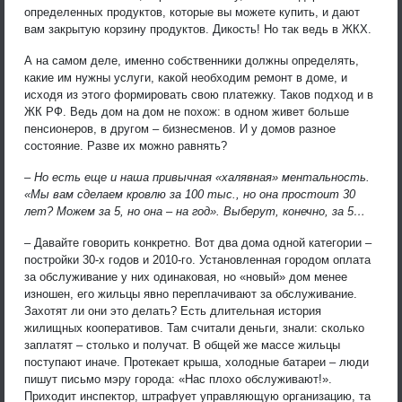
определенных продуктов, которые вы можете купить, и дают
вам закрытую корзину продуктов. Дикость! Но так ведь в ЖКХ.
А на самом деле, именно собственники должны определять,
какие им нужны услуги, какой необходим ремонт в доме, и
исходя из этого формировать свою платежку. Таков подход и в
ЖК РФ. Ведь дом на дом не похож: в одном живет больше
пенсионеров, в другом – бизнесменов. И у домов разное
состояние. Разве их можно равнять?
– Но есть еще и наша привычная «халявная» ментальность.
«Мы вам сделаем кровлю за 100 тыс., но она простоит 30
лет? Можем за 5, но она – на год». Выберут, конечно, за 5…
– Давайте говорить конкретно. Вот два дома одной категории –
постройки 30-х годов и 2010-го. Установленная городом оплата
за обслуживание у них одинаковая, но «новый» дом менее
изношен, его жильцы явно переплачивают за обслуживание.
Захотят ли они это делать? Есть длительная история
жилищных кооперативов. Там считали деньги, знали: сколько
заплатят – столько и получат. В общей же массе жильцы
поступают иначе. Протекает крыша, холодные батареи – люди
пишут письмо мэру города: «Нас плохо обслуживают!».
Приходит инспектор, штрафует управляющую организацию, та