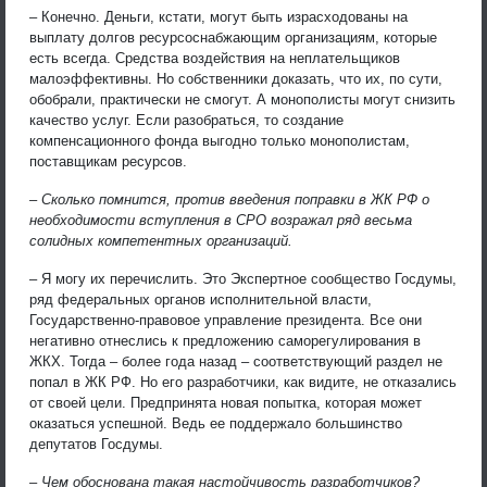
– Конечно. Деньги, кстати, могут быть израсходованы на
выплату долгов ресурсоснабжающим организациям, которые
есть всегда. Средства воздействия на неплательщиков
малоэффективны. Но собственники доказать, что их, по сути,
обобрали, практически не смогут. А монополисты могут снизить
качество услуг. Если разобраться, то создание
компенсационного фонда выгодно только монополистам,
поставщикам ресурсов.
– Сколько помнится, против введения поправки в ЖК РФ о
необходимости вступления в СРО возражал ряд весьма
солидных компетентных организаций.
– Я могу их перечислить. Это Экспертное сообщество Госдумы,
ряд федеральных органов исполнительной власти,
Государственно-правовое управление президента. Все они
негативно отнеслись к предложению саморегулирования в
ЖКХ. Тогда – более года назад – соответствующий раздел не
попал в ЖК РФ. Но его разработчики, как видите, не отказались
от своей цели. Предпринята новая попытка, которая может
оказаться успешной. Ведь ее поддержало большинство
депутатов Госдумы.
– Чем обоснована такая настойчивость разработчиков?