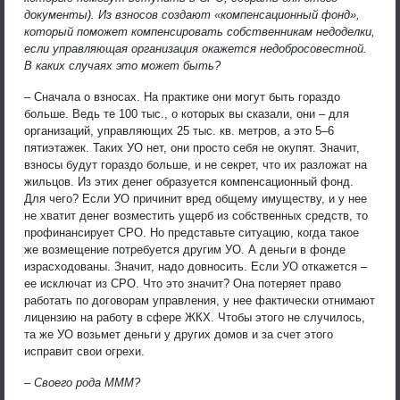
документы). Из взносов создают «компенсационный фонд»,
который поможет компенсировать собственникам недоделки,
если управляющая организация окажется недобросовестной.
В каких случаях это может быть?
– Сначала о взносах. На практике они могут быть гораздо
больше. Ведь те 100 тыс., о которых вы сказали, они – для
организаций, управляющих 25 тыс. кв. метров, а это 5–6
пятиэтажек. Таких УО нет, они просто себя не окупят. Значит,
взносы будут гораздо больше, и не секрет, что их разложат на
жильцов. Из этих денег образуется компенсационный фонд.
Для чего? Если УО причинит вред общему имуществу, и у нее
не хватит денег возместить ущерб из собственных средств, то
профинансирует СРО. Но представьте ситуацию, когда такое
же возмещение потребуется другим УО. А деньги в фонде
израсходованы. Значит, надо довносить. Если УО откажется –
ее исключат из СРО. Что это значит? Она потеряет право
работать по договорам управления, у нее фактически отнимают
лицензию на работу в сфере ЖКХ. Чтобы этого не случилось,
та же УО возьмет деньги у других домов и за счет этого
исправит свои огрехи.
– Своего рода МММ?