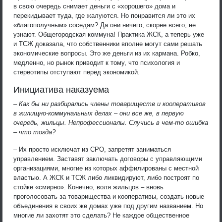
в свою очередь снимает деньги с «хорошего» дома и
перекидывает туда, где жалуются. Но понравится ли это их
«благополучным» соседям? Да они ничего, скорее всего, не
узнают. Общегородская коммуна! Практика ЖСК, а теперь уже
и ТСЖ доказала, что собственники вполне могут сами решать
экономические вопросы. Это же деньги из их кармана. Робко,
медленно, но рынок приводит к тому, что психология и
стереотипы отступают перед экономикой.
Инициатива наказуема
– Как бы ни разбирались члены товариществ и кооперативов
в жилищно-коммунальных делах – они все же, в первую
очередь, жильцы. Непрофессионалы. Случись в чем-то ошибка
– что тогда?
– Их просто исключат из СРО, запретят заниматься
управлением. Заставят заключать договоры с управляющими
организациями, многие из которых аффилированы с местной
властью. А ЖСК и ТСЖ либо ликвидируют, либо построят по
стойке «смирно». Конечно, воля жильцов – вновь
проголосовать за товарищества и кооперативы, создать новые
объединения в своих же домах уже под другим названием. Но
многие ли захотят это сделать? Не каждое общественное