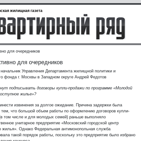
ская жилищная газета
но для очередников
тивно для очередников
 начальник Управления Департамента жилищной политики и
о фонда г. Москвы в Западном округе Андрей Федотов
чнут подписывать договоры купли-продажи по программе «Молодой
доступное жилье»?
ринести извинения за долгое ожидание. Причина задержки была
с тем, что большой объем работы по оформлению договоров купли-
(в том числе и для молодых семей) раньше выполняло
твенное унитарное предприятие «Московский городской центр
о жилья». Однако Федеральная антимонопольная служба
овала такой порядок работы, поскольку это предприятие было избрано
вления конкурса.