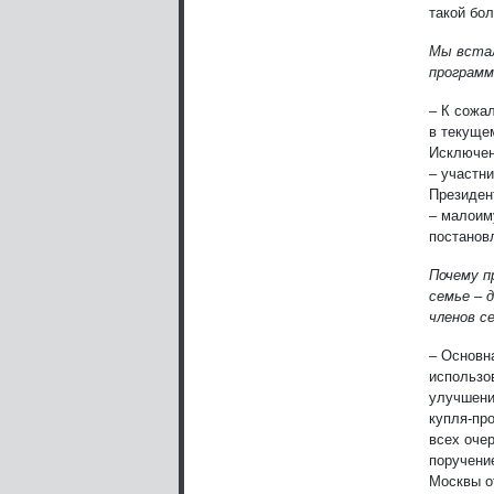
такой бол
Мы встал
программ
– К сожал
в текуще
Исключен
– участн
Президен
– малоим
постанов
Почему п
семье – 
членов с
– Основн
использо
улучшени
купля-пр
всех оче
поручени
Москвы о