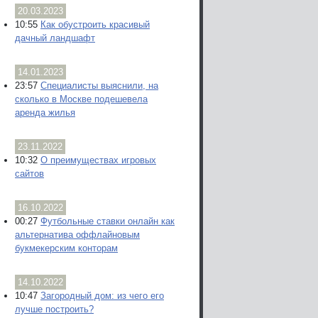
20.03.2023
10:55
Как обустроить красивый
дачный ландшафт
14.01.2023
23:57
Специалисты выяснили, на
сколько в Москве подешевела
аренда жилья
23.11.2022
10:32
О преимуществах игровых
сайтов
16.10.2022
00:27
Футбольные ставки онлайн как
альтернатива оффлайновым
букмекерским конторам
14.10.2022
10:47
Загородный дом: из чего его
лучше построить?