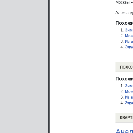
Москвы ж
Александ
Похожи
Зим
Мож
Из 
Эду
ПОХО
Похожи
Зим
Мож
Из 
Эду
КВАРТ
Анал