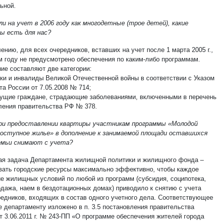
ьной.
и на учет в 2006 году как многодетные (трое детей), какие
ы есть для нас?
ению, для всех очередников, вставших на учет после 1 марта 2005 г.,
м году не предусмотрено обеспечения по каким-либо программам.
ие составляют две категории:
ики и инвалиды Великой Отечественной войны в соответствии с Указом
та России от 7.05.2008 № 714;
ущие граждане, страдающие заболеваниями, включенными в перечень
ления правительства РФ № 378.
ри предоставлении квартиры участникам программы «Молодой
доступное жилье» в дополнение к занимаемой площади оставшихся
емьи снимают с учета?
ая задача Департамента жилищной политики и жилищного фонда –
вать городские ресурсы максимально эффективно, чтобы каждое
е жилищных условий по любой из программ (субсидия, соципотека,
одажа, наем в бездотационных домах) приводило к снятию с учета
редников, входящих в состав одного учетного дела. Соответствующее
е департаменту изложено в п. 3.5 постановления правительства
т 3.06.2011 г. № 243-ПП «О программе обеспечения жителей города