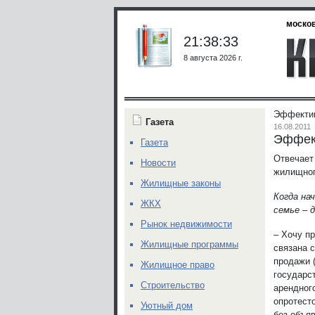
москов
21:38:33
8 августа 2026 г.
Эффектив
Газета
16.08.2011
Эффек
Газета
Отвечает
Новости
жилищног
Жилищные законы
Когда на
ЖКХ
семье – 
Рынок недвижимости
– Хочу п
Жилищные программы
связана 
продажи 
Жилищное право
государс
Строительство
арендног
опротест
Уютный дом
без объя