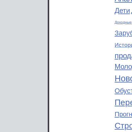
Дети
Доходные
Зару
Истор
прод
Моло
Ново
Обус
Пер
Прог
Стр