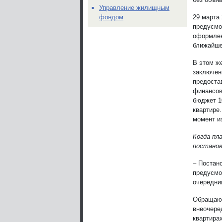
Управление жилищным
29 марта
фондом
предусмо
оформлен
ближайше
В этом ж
заключен
предостав
финансов
бюджет 1
квартире
момент и
Когда пл
постанов
– Постан
предусмо
очередни
Обращаю в
внеочере
квартира