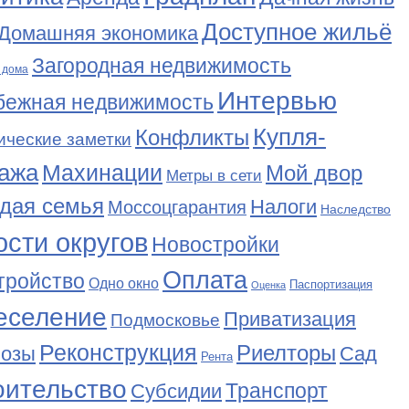
Доступное жильё
Домашняя экономика
Загородная недвижимость
 дома
Интервью
бежная недвижимость
Купля-
Конфликты
ические заметки
ажа
Махинации
Мой двор
Метры в сети
дая семья
Налоги
Моссоцгарантия
Наследство
сти округов
Новостройки
Оплата
тройство
Одно окно
Паспортизация
Оценка
еселение
Приватизация
Подмосковье
Реконструкция
Риелторы
Сад
нозы
Рента
оительство
Транспорт
Субсидии