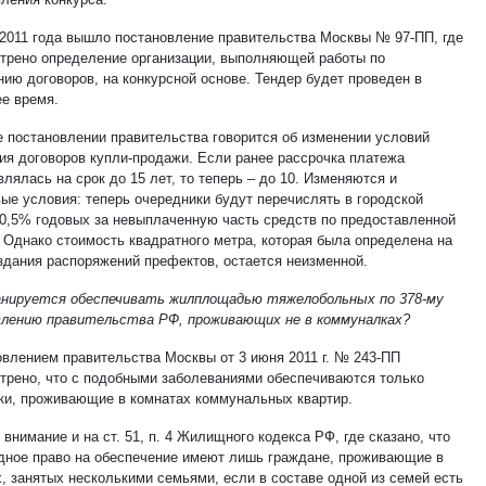
 2011 года вышло постановление правительства Москвы № 97-ПП, где
трено определение организации, выполняющей работы по
ию договоров, на конкурсной основе. Тендер будет проведен в
е время.
е постановлении правительства говорится об изменении условий
ия договоров купли-продажи. Если ранее рассрочка платежа
лялась на срок до 15 лет, то теперь – до 10. Изменяются и
ые условия: теперь очередники будут перечислять в городской
0,5% годовых за невыплаченную часть средств по предоставленной
. Однако стоимость квадратного метра, которая была определена на
здания распоряжений префектов, остается неизменной.
анируется обеспечивать жилплощадью тяжелобольных по 378-му
лению правительства РФ, проживающих не в коммуналках?
овлением правительства Москвы от 3 июня 2011 г. № 243-ПП
трено, что с подобными заболеваниями обеспечиваются только
ки, проживающие в комнатах коммунальных квартир.
нимание и на ст. 51, п. 4 Жилищного кодекса РФ, где сказано, что
дное право на обеспечение имеют лишь граждане, проживающие в
х, занятых несколькими семьями, если в составе одной из семей есть