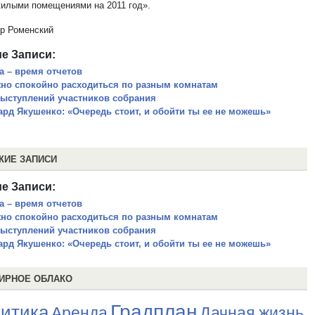
илыми помещениями на 2011 год».
р Роменский
е Записи:
а – время отчетов
но спокойно расходиться по разным комнатам
выступлений участников собрания
ард Якушенко: «Очередь стоит, и обойти ты ее не можешь»
ЖИЕ ЗАПИСИ
е Записи:
а – время отчетов
но спокойно расходиться по разным комнатам
выступлений участников собрания
ард Якушенко: «Очередь стоит, и обойти ты ее не можешь»
ИРНОЕ ОБЛАКО
Градплан
итика
Аренда
Дачная жизнь