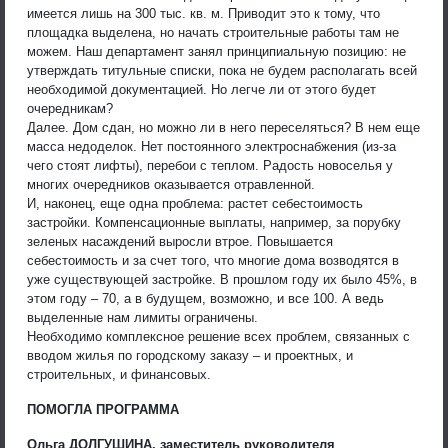
имеется лишь на 300 тыс. кв. м. Приводит это к тому, что
площадка выделена, но начать строительные работы там не
можем. Наш департамент занял принципиальную позицию: не
утверждать титульные списки, пока не будем располагать всей
необходимой документацией. Но легче ли от этого будет
очередникам?
Далее. Дом сдан, но можно ли в него переселяться? В нем еще
масса недоделок. Нет постоянного электроснабжения (из-за
чего стоят лифты), перебои с теплом. Радость новоселья у
многих очередников оказывается отравленной.
И, наконец, еще одна проблема: растет себестоимость
застройки. Компенсационные выплаты, например, за порубку
зеленых насаждений выросли втрое. Повышается
себестоимость и за счет того, что многие дома возводятся в
уже существующей застройке. В прошлом году их было 45%, в
этом году – 70, а в будущем, возможно, и все 100. А ведь
выделенные нам лимиты ограничены.
Необходимо комплексное решение всех проблем, связанных с
вводом жилья по городскому заказу – и проектных, и
строительных, и финансовых.
ПОМОГЛА ПРОГРАММА
Ольга ДОЛГУШИНА, заместитель руководителя