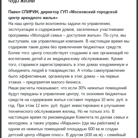
ЧУДО ЖИЗНИ
Павел СПИРИН, директор ГУП «Московский городской
центр арендного жилья»
На наш центр были возложены задачи по управлению,
эксплуатации и содержания домов, заселенных участниками
программы «Молодой семье – доступное жилье». По сути, мы
выступаем, как управляющая компания. В настоящее время мы
содержим такие дома без привлечения бюджетных средств.
Более того: центр способствует созданию в них организаций по
воспитанию детей и их медицинскому обслуживанию. Кроме
того, стараемся зарегистрировать в этих домах кондоминиум и
объединить людей в товарищество. А чтобы самоуправление
было эффективным, организуем в этих домах – на первых
этажах – предприятия малого бизнеса.
Наши расчеты показывают, что если 30% нежилых помещений
будут переданы в управление центру, то экономия бюджетных
средств на содержание жилья составит порядка 10 млн. руб. в
год. При этом 12 млн. руб. будет инвестировано в улучшение
технического обслуживания жилищ. Но не только это. В
настоящее время по рекомендации Комитета по делам семьи и
молодежи, а также управы «Марьино» (где мы работаем) в
одном из нежилых помещений площадью 600 кв.м создан
детский центр «Мария плюс». В другом (430 кв.м) – семейный