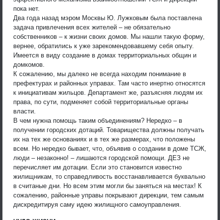
пока нет.
Два года назад мэром Москвы Ю. Лужковым была поставлена
задача привлечения всех жителей – не обязательно
собственников – к жизни своих домов. Мы нашли такую форму,
вернее, обратились к уже зарекомендовавшему себя опыту.
Имеется в виду создание в домах территориальных общин и
домкомов.
К сожалению, мы далеко не всегда находим понимание в
префектурах и районных управах. Там часто инертно относятся
к инициативам жильцов. Департамент же, разъясняя людям их
права, по сути, подменяет собой территориальные органы
власти.
В чем нужна помощь таким объединениям? Нередко – в
получении городских дотаций. Товарищества должны получать
их на тех же основаниях и в тех же размерах, что положены
всем. Но нередко бывает, что, объявив о создании в доме ТСЖ,
люди – незаконно! – лишаются городской помощи. ДЕЗ не
перечисляет им дотации. Если это становится известно
жилищникам, то справедливость восстанавливается буквально
в считаные дни. Но всем этим могли бы заняться на местах! К
сожалению, районные управы покрывают дирекции, тем самым
дискредитируя саму идею жилищного самоуправления.