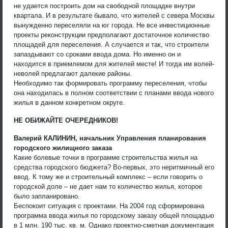
не удается построить дом на свободной площадке внутри
квартала. И в результате бывало, что жителей с севера Москвы
вынужденно переселяли на юг города. Не все инвестиционные
проекты реконструкции предполагают достаточное количество
площадей для переселения. А случается и так, что строители
запаздывают со сроками ввода дома. Но именно он и
находится в приемлемом для жителей месте! И тогда им волей-
неволей предлагают далекие районы.
Необходимо так формировать программу переселения, чтобы
она находилась в полном соответствии с планами ввода нового
жилья в данном конкретном округе.
НЕ ОБИЖАЙТЕ ОЧЕРЕДНИКОВ!
Валерий КАЛИНИН, начальник Управления планирования
городского жилищного заказа
Какие болевые точки в программе строительства жилья на
средства городского бюджета? Во-первых, это неритмичный его
ввод. К тому же и строительный комплекс – если говорить о
городской доле – не дает нам то количество жилья, которое
было запланировано.
Беспокоит ситуация с проектами. На 2004 год сформирована
программа ввода жилья по городскому заказу общей площадью
в 1 млн. 190 тыс. кв. м. Однако проектно-сметная документация