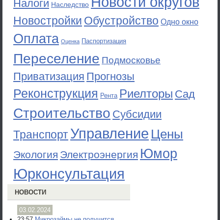
Новости округов
Налоги
Наследство
Новостройки
Обустройство
Одно окно
Оплата
Паспортизация
Оценка
Переселение
Подмосковье
Приватизация
Прогнозы
Реконструкция
Риелторы
Сад
Рента
Строительство
Субсидии
Управление
Цены
Транспорт
Юмор
Экология
Электроэнергия
Юрконсультация
НОВОСТИ
03.02.2024
23:57
Микрозаймы не получится