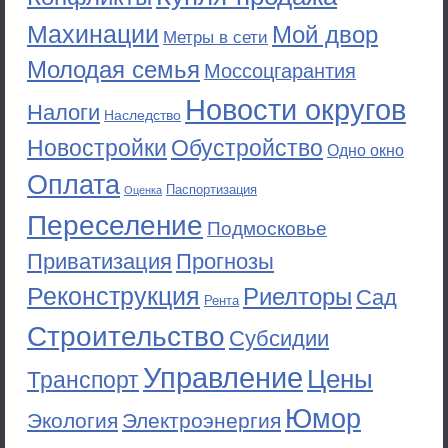
Махинации
Мой двор
Метры в сети
Молодая семья
Моссоцгарантия
Новости округов
Налоги
Наследство
Новостройки
Обустройство
Одно окно
Оплата
Паспортизация
Оценка
Переселение
Подмосковье
Приватизация
Прогнозы
Реконструкция
Риелторы
Сад
Рента
Строительство
Субсидии
Управление
Цены
Транспорт
Юмор
Экология
Электроэнергия