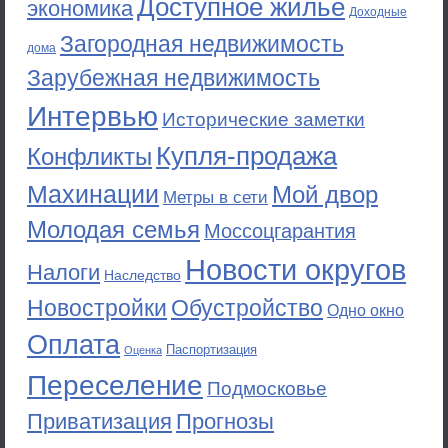
Доступное жильё
экономика
Доходные
Загородная недвижимость
дома
Зарубежная недвижимость
Интервью
Исторические заметки
Купля-продажа
Конфликты
Махинации
Мой двор
Метры в сети
Молодая семья
Моссоцгарантия
Новости округов
Налоги
Наследство
Новостройки
Обустройство
Одно окно
Оплата
Паспортизация
Оценка
Переселение
Подмосковье
Приватизация
Прогнозы