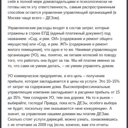
себя в полной мере домовладельцами и психологически не
готовы нести эту ответственность, самым распространенным
способом остается управление управляющей организацией (в
Москве чаще всего – ДЕЗом).
Управленческие расходы входят в состав затрат, которые
отражены в строке ЕПД (единый платежный документ) под
названием: «Сод. и рем. ОИ» (содержание и ремонт общего
имущества) или «Сод. и рем. ЖП» (содержание и ремонт
жилого помещения), что одно и то же. Нанимая управляющую
организацию (УО), мы, понятно, не питаем иллюзий по поводу
того, что работать она будет за так. Мы ей платим именно за
то, что сами не умеем делать, – не умеем управлять домом.
УО коммерческое предприятие, и его цель – получение
прибыли, которая закладывается в цены на услуги. Это 10–15%
от затрат на содержание дома. Высокопрофессиональные
управляющие компании закладывают в расценки прибыль от 15
до 35%. Чем солиднее УО, тем она дороже. На то и рынок –
выбирайте, господа! Правда, пока есть ДЕЗы, особого выбора
не будет, поскольку они оказываются «вне конкуренции». А
значит, за управление нашими домами мы платим ДЕЗам.
Сколько стоят услуги дирекций, можно узнать, ознакомившись
с их отчетами за 2009 год (если, конечно, вам эти отчеты