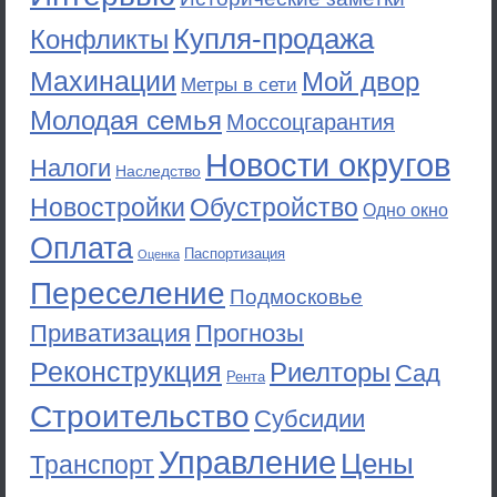
Купля-продажа
Конфликты
Махинации
Мой двор
Метры в сети
Молодая семья
Моссоцгарантия
Новости округов
Налоги
Наследство
Новостройки
Обустройство
Одно окно
Оплата
Паспортизация
Оценка
Переселение
Подмосковье
Приватизация
Прогнозы
Реконструкция
Риелторы
Сад
Рента
Строительство
Субсидии
Управление
Цены
Транспорт