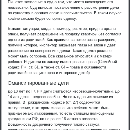
Пишется заявление в суд о том, что место нахождения его
неизвестно. Суд выносит постановление о рассмотрении дела
по существу в органах опеки и попечительства. В таком случае
крайне сложно будет оспорить сделку.
Бывают ситуации, когда, к примеру, риэлтор, придя в органы
опеки, получает разрешение на продажу квартиры без согласия
одного из родителей. Как правило, за некое вознаграждение,
получив которое, инспектор закрывает глаза на закон и дает
разрешение на совершение сделки. Такая сделка реально
может быть оспорена. Все сказанное относится и к матери
ребенка. Родители по закону имеют равные права (Семейный
кодекс РФ, ст. 61, а также ст. 64 – права и обязанности
родителей по защите прав и интересов детей).
Эмансипированные дети
До 18 лет по ГК РФ дети считаются несовершеннолетними. До
14 лет дети – недееспособны. Но есть одно исключение из
правил. В Гражданском кодексе (ст. 27) содержится
отступление, в котором сказано, что ребенок может быть
признан эмансипированным, то есть ставшим полноценным
гражданином РФ, но не ранее 16-летнего возраста.
Возможность досрочного получения такого статуса
рассматривает и принимает о нем решение комиссия по делам