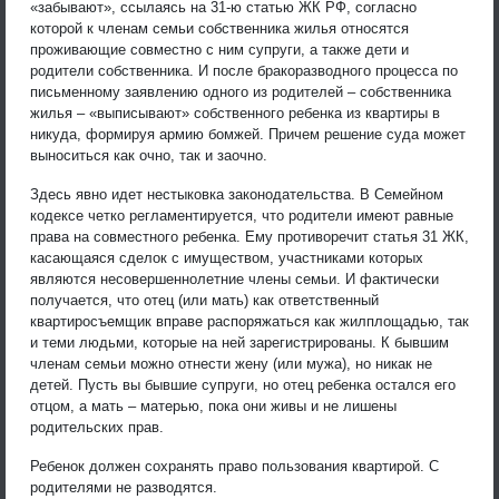
«забывают», ссылаясь на 31-ю статью ЖК РФ, согласно
которой к членам семьи собственника жилья относятся
проживающие совместно с ним супруги, а также дети и
родители собственника. И после бракоразводного процесса по
письменному заявлению одного из родителей – собственника
жилья – «выписывают» собственного ребенка из квартиры в
никуда, формируя армию бомжей. Причем решение суда может
выноситься как очно, так и заочно.
Здесь явно идет нестыковка законодательства. В Семейном
кодексе четко регламентируется, что родители имеют равные
права на совместного ребенка. Ему противоречит статья 31 ЖК,
касающаяся сделок с имуществом, участниками которых
являются несовершеннолетние члены семьи. И фактически
получается, что отец (или мать) как ответственный
квартиросъемщик вправе распоряжаться как жилплощадью, так
и теми людьми, которые на ней зарегистрированы. К бывшим
членам семьи можно отнести жену (или мужа), но никак не
детей. Пусть вы бывшие супруги, но отец ребенка остался его
отцом, а мать – матерью, пока они живы и не лишены
родительских прав.
Ребенок должен сохранять право пользования квартирой. С
родителями не разводятся.