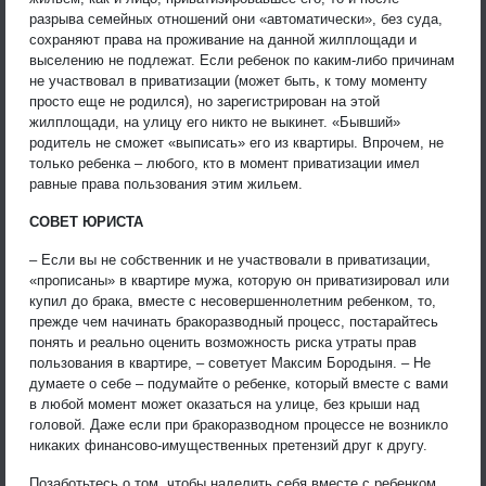
разрыва семейных отношений они «автоматически», без суда,
сохраняют права на проживание на данной жилплощади и
выселению не подлежат. Если ребенок по каким-либо причинам
не участвовал в приватизации (может быть, к тому моменту
просто еще не родился), но зарегистрирован на этой
жилплощади, на улицу его никто не выкинет. «Бывший»
родитель не сможет «выписать» его из квартиры. Впрочем, не
только ребенка – любого, кто в момент приватизации имел
равные права пользования этим жильем.
СОВЕТ ЮРИСТА
– Если вы не собственник и не участвовали в приватизации,
«прописаны» в квартире мужа, которую он приватизировал или
купил до брака, вместе с несовершеннолетним ребенком, то,
прежде чем начинать бракоразводный процесс, постарайтесь
понять и реально оценить возможность риска утраты прав
пользования в квартире, – советует Максим Бородыня. – Не
думаете о себе – подумайте о ребенке, который вместе с вами
в любой момент может оказаться на улице, без крыши над
головой. Даже если при бракоразводном процессе не возникло
никаких финансово-имущественных претензий друг к другу.
Позаботьтесь о том, чтобы наделить себя вместе с ребенком