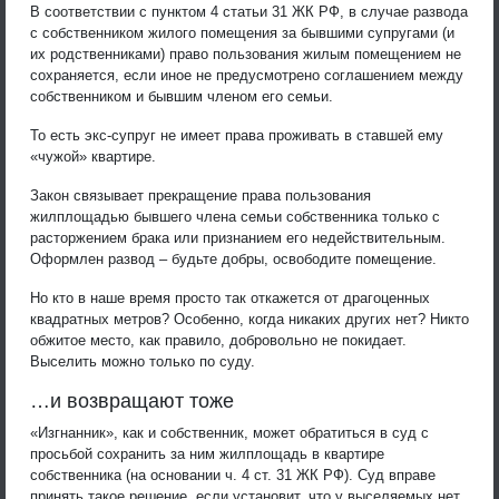
В соответствии с пунктом 4 статьи 31 ЖК РФ, в случае развода
с собственником жилого помещения за бывшими супругами (и
их родственниками) право пользования жилым помещением не
сохраняется, если иное не предусмотрено соглашением между
собственником и бывшим членом его семьи.
То есть экс-супруг не имеет права проживать в ставшей ему
«чужой» квартире.
Закон связывает прекращение права пользования
жилплощадью бывшего члена семьи собственника только с
расторжением брака или признанием его недействительным.
Оформлен развод – будьте добры, освободите помещение.
Но кто в наше время просто так откажется от драгоценных
квадратных метров? Особенно, когда никаких других нет? Никто
обжитое место, как правило, добровольно не покидает.
Выселить можно только по суду.
…и возвращают тоже
«Изгнанник», как и собственник, может обратиться в суд с
просьбой сохранить за ним жилплощадь в квартире
собственника (на основании ч. 4 ст. 31 ЖК РФ). Суд вправе
принять такое решение, если установит, что у выселяемых нет