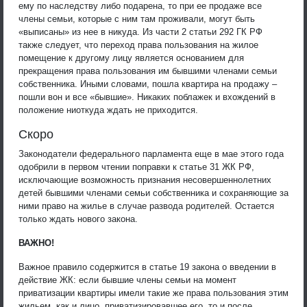
ему по наследству либо подарена, то при ее продаже все
члены семьи, которые с ним там проживали, могут быть
«выписаны» из нее в никуда. Из части 2 статьи 292 ГК РФ
также следует, что переход права пользования на жилое
помещение к другому лицу является основанием для
прекращения права пользования им бывшими членами семьи
собственника. Иными словами, пошла квартира на продажу –
пошли вон и все «бывшие». Никаких поблажек и вхождений в
положение ниоткуда ждать не приходится.
Скоро
Законодатели федерального парламента еще в мае этого года
одобрили в первом чтении поправки к статье 31 ЖК РФ,
исключающие возможность признания несовершеннолетних
детей бывшими членами семьи собственника и сохраняющие за
ними право на жилье в случае развода родителей. Остается
только ждать нового закона.
ВАЖНО!
Важное правило содержится в статье 19 закона о введении в
действие ЖК: если бывшие члены семьи на момент
приватизации квартиры имели такие же права пользования этим
жильем, как и лицо, приватизировавшее его, то и после