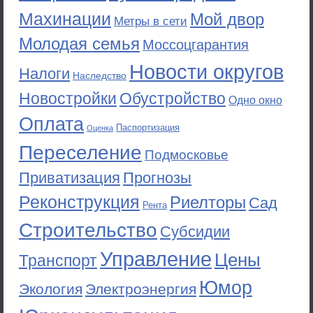
Махинации
Мой двор
Метры в сети
Молодая семья
Моссоцгарантия
Новости округов
Налоги
Наследство
Новостройки
Обустройство
Одно окно
Оплата
Паспортизация
Оценка
Переселение
Подмосковье
Приватизация
Прогнозы
Реконструкция
Риелторы
Сад
Рента
Строительство
Субсидии
Управление
Цены
Транспорт
Юмор
Экология
Электроэнергия