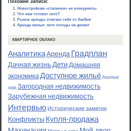
Похожие Записи:
Новостройкам «сталинки» не конкуренты
Что нам готовит лето?
Рынок аренды отвязал себя от бак$ов
Аренда жилья: лето погоды не делает
КВАРТИРНОЕ ОБЛАКО
Градплан
Аналитика
Аренда
Дети
Дачная жизнь
Домашняя
Доступное жильё
экономика
Доходные
Загородная недвижимость
дома
Зарубежная недвижимость
Интервью
Исторические заметки
Купля-продажа
Конфликты
Махинации
Мой двор