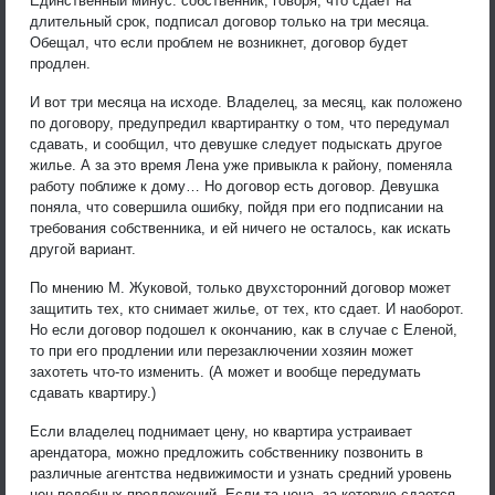
Единственный минус: собственник, говоря, что сдает на
длительный срок, подписал договор только на три месяца.
Обещал, что если проблем не возникнет, договор будет
продлен.
И вот три месяца на исходе. Владелец, за месяц, как положено
по договору, предупредил квартирантку о том, что передумал
сдавать, и сообщил, что девушке следует подыскать другое
жилье. А за это время Лена уже привыкла к району, поменяла
работу поближе к дому… Но договор есть договор. Девушка
поняла, что совершила ошибку, пойдя при его подписании на
требования собственника, и ей ничего не осталось, как искать
другой вариант.
По мнению М. Жуковой, только двухсторонний договор может
защитить тех, кто снимает жилье, от тех, кто сдает. И наоборот.
Но если договор подошел к окончанию, как в случае с Еленой,
то при его продлении или перезаключении хозяин может
захотеть что-то изменить. (А может и вообще передумать
сдавать квартиру.)
Если владелец поднимает цену, но квартира устраивает
арендатора, можно предложить собственнику позвонить в
различные агентства недвижимости и узнать средний уровень
цен подобных предложений. Если та цена, за которую сдается