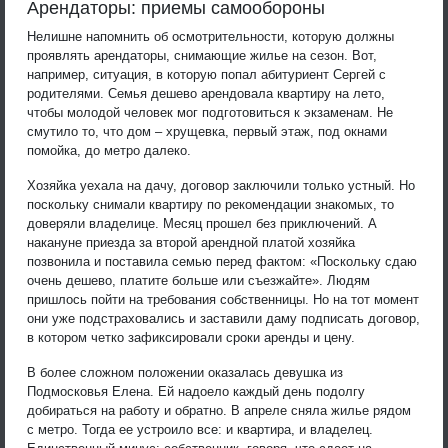
Арендаторы: приемы самообороны
Нелишне напомнить об осмотрительности, которую должны
проявлять арендаторы, снимающие жилье на сезон. Вот,
например, ситуация, в которую попал абитуриент Сергей с
родителями. Семья дешево арендовала квартиру на лето,
чтобы молодой человек мог подготовиться к экзаменам. Не
смутило то, что дом – хрущевка, первый этаж, под окнами
помойка, до метро далеко.
Хозяйка уехала на дачу, договор заключили только устный. Но
поскольку снимали квартиру по рекомендации знакомых, то
доверяли владелице. Месяц прошел без приключений. А
накануне приезда за второй арендной платой хозяйка
позвонила и поставила семью перед фактом: «Поскольку сдаю
очень дешево, платите больше или съезжайте». Людям
пришлось пойти на требования собственницы. Но на тот момент
они уже подстраховались и заставили даму подписать договор,
в котором четко зафиксировали сроки аренды и цену.
В более сложном положении оказалась девушка из
Подмосковья Елена. Ей надоело каждый день подолгу
добираться на работу и обратно. В апреле сняла жилье рядом
с метро. Тогда ее устроило все: и квартира, и владелец.