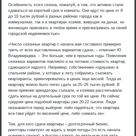
Особенность этого сезона, пожалуй, в том, что активно стали
сдаваться на короткий срок и комнаты. Они идут по цене от 8
до 10 тысяч рублей в разных районах города как в
коммуналках, так и в квартирах хозяев, живущих на дачах, но
желающих приезжать в любое время и присматривать за своей
городской недвижимостью».
«Число сезонных квартир с начала мая составило примерно
треть от всех выставленных вариантов сдачи, – отмечает Ю.
Владимирцева. – Это больше, чем в прошлые годы. Появление
сезонных вариантов повлияло и на летнюю стоимость квартир,
сдающихся надолго. Например, собственники «однушки» в
спальном районе, у которых к лету собрались съезжать
квартиранты, ориентировались в ценах еще весной. Тогда их
квартиру можно было легко сдать за 25–26 тысяч рублей. В
июне прежние арендаторы съехали, и хозяева рассчитывали
сдать жилье на длительный срок по той же цене. Но сейчас
средняя цена подобной квартиры уже 20-22 тысячи. Люди
оказываются перед выбором: либо надеяться, что квартира
все-таки уйдет по весенней цене, либо снижать ее».
Тем, для кого сдача квартиры – долгосрочный бизнес,
риелторы советуют не ждать у моря погоды (то есть начала
осеннего сезона), а быстро сдавать по реальным для лета