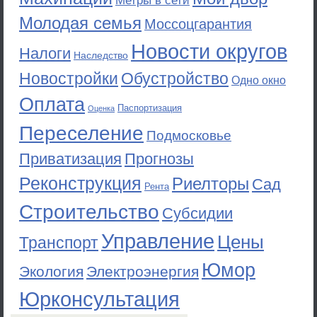
Метры в сети
Молодая семья
Моссоцгарантия
Новости округов
Налоги
Наследство
Новостройки
Обустройство
Одно окно
Оплата
Паспортизация
Оценка
Переселение
Подмосковье
Приватизация
Прогнозы
Реконструкция
Риелторы
Сад
Рента
Строительство
Субсидии
Управление
Цены
Транспорт
Юмор
Экология
Электроэнергия
Юрконсультация