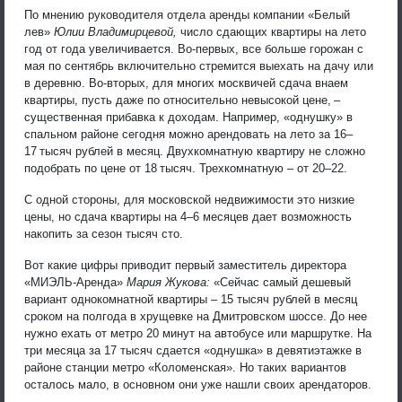
По мнению руководителя отдела аренды компании «Белый
лев»
Юлии Владимирцевой,
число сдающих квартиры на лето
год от года увеличивается. Во-первых, все больше горожан с
мая по сентябрь включительно стремится выехать на дачу или
в деревню. Во-вторых, для многих москвичей сдача внаем
квартиры, пусть даже по относительно невысокой цене, –
существенная прибавка к доходам. Например, «однушку» в
спальном районе сегодня можно арендовать на лето за 16–
17 тысяч рублей в месяц. Двухкомнатную квартиру не сложно
подобрать по цене от 18 тысяч. Трехкомнатную – от 20–22.
С одной стороны, для московской недвижимости это низкие
цены, но сдача квартиры на 4–6 месяцев дает возможность
накопить за сезон тысяч сто.
Вот какие цифры приводит первый заместитель директора
«МИЭЛЬ-Аренда»
Мария Жукова:
«Сейчас самый дешевый
вариант однокомнатной квартиры – 15 тысяч рублей в месяц
сроком на полгода в хрущевке на Дмитровском шоссе. До нее
нужно ехать от метро 20 минут на автобусе или маршрутке. На
три месяца за 17 тысяч сдается «однушка» в девятиэтажке в
районе станции метро «Коломенская». Но таких вариантов
осталось мало, в основном они уже нашли своих арендаторов.