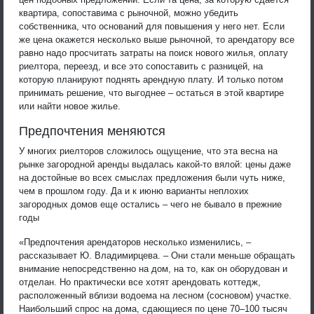
квартира, сопоставима с рыночной, можно убедить
собственника, что оснований для повышения у него нет. Если
же цена окажется несколько выше рыночной, то арендатору все
равно надо просчитать затраты на поиск нового жилья, оплату
риелтора, переезд, и все это сопоставить с разницей, на
которую планируют поднять арендную плату. И только потом
принимать решение, что выгоднее – остаться в этой квартире
или найти новое жилье.
Предпочтения меняются
У многих риелторов сложилось ощущение, что эта весна на
рынке загородной аренды выдалась какой-то вялой: цены даже
на достойные во всех смыслах предложения были чуть ниже,
чем в прошлом году. Да и к июню варианты неплохих
загородных домов еще остались – чего не бывало в прежние
годы
«Предпочтения арендаторов несколько изменились, –
рассказывает Ю. Владимирцева. – Они стали меньше обращать
внимание непосредственно на дом, на то, как он оборудован и
отделан. Но практически все хотят арендовать коттедж,
расположенный вблизи водоема на лесном (сосновом) участке.
Наибольший спрос на дома, сдающиеся по цене 70–100 тысяч