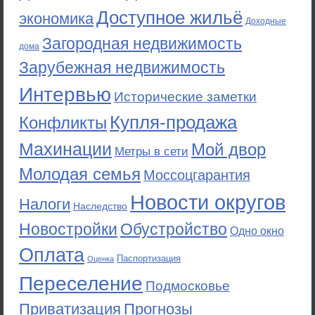
Доступное жильё
экономика
Доходные
Загородная недвижимость
дома
Зарубежная недвижимость
Интервью
Исторические заметки
Купля-продажа
Конфликты
Махинации
Мой двор
Метры в сети
Молодая семья
Моссоцгарантия
Новости округов
Налоги
Наследство
Новостройки
Обустройство
Одно окно
Оплата
Паспортизация
Оценка
Переселение
Подмосковье
Приватизация
Прогнозы