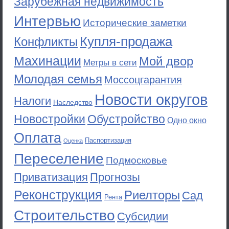
Зарубежная недвижимость
Интервью
Исторические заметки
Купля-продажа
Конфликты
Махинации
Мой двор
Метры в сети
Молодая семья
Моссоцгарантия
Новости округов
Налоги
Наследство
Новостройки
Обустройство
Одно окно
Оплата
Паспортизация
Оценка
Переселение
Подмосковье
Приватизация
Прогнозы
Реконструкция
Риелторы
Сад
Рента
Строительство
Субсидии