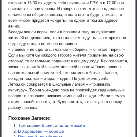
вторник в 16.00 их ждут у себя начальники РЭУ, а в 17.00 они
приходят к главе управы. И говорят о том, что все сделанное
оплачено из общего кармана, и если кто-то будет ломать, то
всем миром придется «сидеть» на одном и том же адресе
вечно.
Беседы пошли впрок: если в прошлом году на субботник
жителей не дозвались, то в нынешнем году только старших по
подъезду вышло не менее половины.
«Главное – не сделать, главное – сберечь, – считает Тюрин. –
Если мы хотя бы каждого второго жителя привлечем на свою
сторону, то остальные подчинятся общему ходу. Как говорится,
жизнь заставит!» И в качестве своей правоты Тюнин привел
парадоксальный пример: «В школах много бываю. Так вот,
сегодня там, как и вчера, – курят. Но уже около урн!»
Летом он собирается в школьные лагеря – «прививать
культуру». Тюрин убежден: пока не произойдет кардинальный
поворот в сознании, никаких изменений не жди. «Если я смогу
этому способствовать, то буду считать, что какую-то пользу
району принес».
Похожие Записи:
Там свалки были, а встал массив
В Хорошево — хорошо