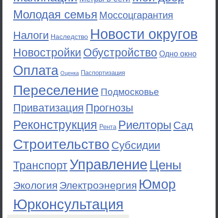
Молодая семья
Моссоцгарантия
Новости округов
Налоги
Наследство
Новостройки
Обустройство
Одно окно
Оплата
Паспортизация
Оценка
Переселение
Подмосковье
Приватизация
Прогнозы
Реконструкция
Риелторы
Сад
Рента
Строительство
Субсидии
Управление
Цены
Транспорт
Юмор
Экология
Электроэнергия
Юрконсультация