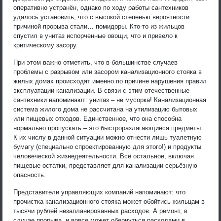
оперативно устранён, однако по ходу работы сантехников
удалось установить, что с высокой степенью вероятности
причиной прорыва стали… помидоры. Кто-то из жильцов
спустил в унитаз испорченные овощи, что и привело к
критическому засору.
При этом важно отметить, что в большинстве случаев
проблемы с разрывом или засором канализационного стояка в
жилых домах происходят именно по причине нарушения правил
эксплуатации канализации. В связи с этим отечественные
сантехники напоминают: унитаз – не мусорка! Канализационная
система жилого дома не рассчитана на утилизацию бытовых
или пищевых отходов. Единственное, что она способна
нормально пропускать – это быстроразлагающиеся предметы.
К их числу в данной ситуации можно отнести лишь туалетную
бумагу (специально спроектированную для этого!) и продукты
человеческой жизнедеятельности. Всё остальное, включая
пищевые остатки, представляет для канализации серьёзную
опасность.
Представители управляющих компаний напоминают: что
прочистка канализационного стояка может обойтись жильцам в
тысячи рублей незапланированных расходов. А ремонт, в
случае прорыва, и вовсе может обернуться расходами в