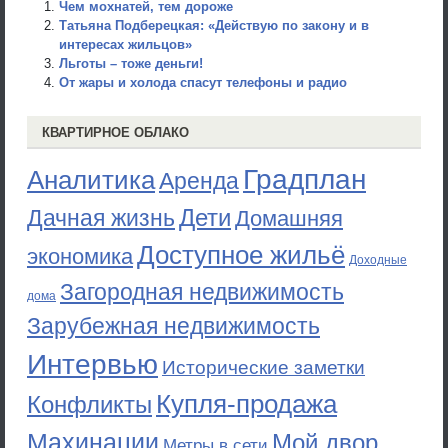
Чем мохнатей, тем дороже
Татьяна Подберецкая: «Действую по закону и в
интересах жильцов»
Льготы – тоже деньги!
От жары и холода cпасут телефоны и радио
КВАРТИРНОЕ ОБЛАКО
Градплан
Аналитика
Аренда
Дети
Дачная жизнь
Домашняя
Доступное жильё
экономика
Доходные
Загородная недвижимость
дома
Зарубежная недвижимость
Интервью
Исторические заметки
Купля-продажа
Конфликты
Махинации
Мой двор
Метры в сети