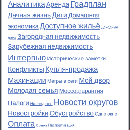
Градплан
Аналитика
Аренда
Дети
Дачная жизнь
Домашняя
Доступное жильё
экономика
Доходные
Загородная недвижимость
дома
Зарубежная недвижимость
Интервью
Исторические заметки
Купля-продажа
Конфликты
Махинации
Мой двор
Метры в сети
Молодая семья
Моссоцгарантия
Новости округов
Налоги
Наследство
Новостройки
Обустройство
Одно окно
Оплата
Паспортизация
Оценка