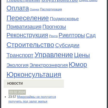
Оплата
Паспортизация
Оценка
Переселение
Подмосковье
Приватизация
Прогнозы
Реконструкция
Риелторы
Сад
Рента
Строительство
Субсидии
Управление
Цены
Транспорт
Юмор
Экология
Электроэнергия
Юрконсультация
НОВОСТИ
03.02.2024
23:57
Микрозаймы не получится
получить под залог жилья