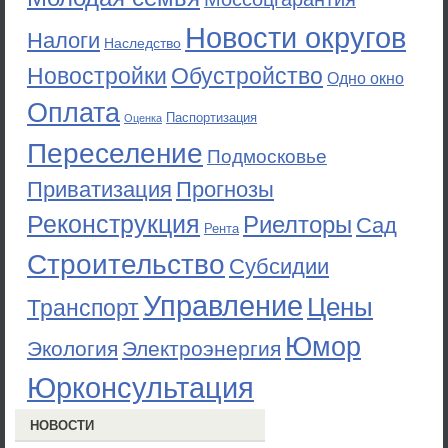
Новости округов
Налоги
Наследство
Новостройки
Обустройство
Одно окно
Оплата
Паспортизация
Оценка
Переселение
Подмосковье
Приватизация
Прогнозы
Реконструкция
Риелторы
Сад
Рента
Строительство
Субсидии
Управление
Цены
Транспорт
Юмор
Экология
Электроэнергия
Юрконсультация
НОВОСТИ