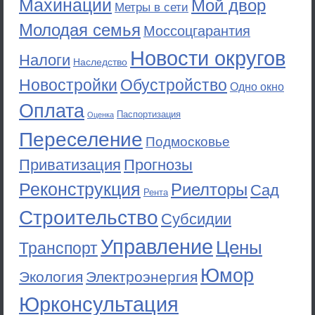
Махинации
Мой двор
Метры в сети
Молодая семья
Моссоцгарантия
Новости округов
Налоги
Наследство
Новостройки
Обустройство
Одно окно
Оплата
Паспортизация
Оценка
Переселение
Подмосковье
Приватизация
Прогнозы
Реконструкция
Риелторы
Сад
Рента
Строительство
Субсидии
Управление
Цены
Транспорт
Юмор
Экология
Электроэнергия
Юрконсультация