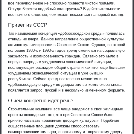
все перечисленное не способно принести чистой прибыли.
Откуда берется подобный «альтруизм»? В действительности
все намного сложнее, чем может показаться на первый взгляд.
Привет из СССР
Так называемая концепция «добрососедской среды» появилась
отнюдь не вчера. Данное направление общественной культуры
активно культивировали в Советском Союзе. Однако, во второй
половине 1980-х и 1990-х годов тренд сменился на социальную
закрытость и изолированность граждан. Связано это было в
первую очередь с ухудшением экономической ситуации,
последующим распадом общей страны и как итог еще большим
ухудшением экономической ситуации в уже бывших
республиках. Сейчас тренд постепенно меняется и на
«добрососедскую среду» во дворах жилых комплексов снова
появляется запрос, пускай и в несколько измененном формате.
О чем конкретно идет речь?
Строительные компании все чаще внедряют в свои жилищные
проекты возведение того, что при Советском Союзе было
принято называть «районным дворцом культуры». Подобные
общественные площадки должны способствовать
самоорганизации жильцов, спортивному и творческому досугу,