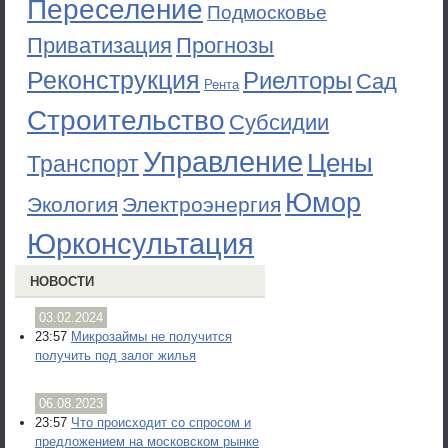
Переселение
Подмосковье
Приватизация
Прогнозы
Реконструкция
Риелторы
Сад
Рента
Строительство
Субсидии
Управление
Цены
Транспорт
Юмор
Экология
Электроэнергия
Юрконсультация
НОВОСТИ
03.02.2024
23:57
Микрозаймы не получится
получить под залог жилья
06.08.2023
23:57
Что происходит со спросом и
предложением на московском рынке