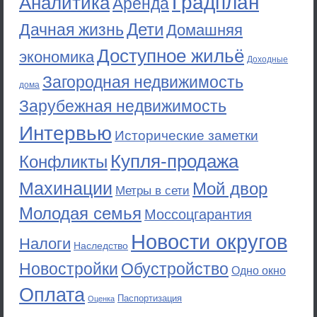
Градплан
Аналитика
Аренда
Дети
Дачная жизнь
Домашняя
Доступное жильё
экономика
Доходные
Загородная недвижимость
дома
Зарубежная недвижимость
Интервью
Исторические заметки
Купля-продажа
Конфликты
Махинации
Мой двор
Метры в сети
Молодая семья
Моссоцгарантия
Новости округов
Налоги
Наследство
Новостройки
Обустройство
Одно окно
Оплата
Паспортизация
Оценка