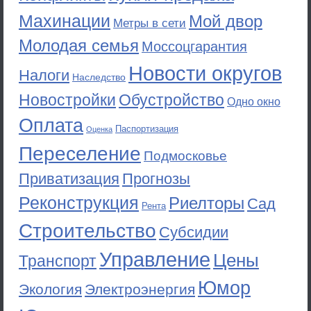
Махинации
Мой двор
Метры в сети
Молодая семья
Моссоцгарантия
Новости округов
Налоги
Наследство
Новостройки
Обустройство
Одно окно
Оплата
Паспортизация
Оценка
Переселение
Подмосковье
Приватизация
Прогнозы
Реконструкция
Риелторы
Сад
Рента
Строительство
Субсидии
Управление
Цены
Транспорт
Юмор
Экология
Электроэнергия