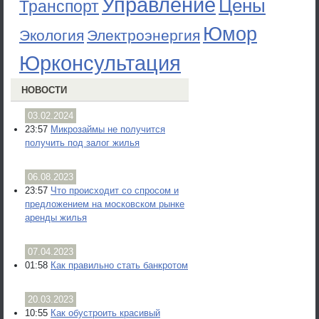
Управление
Цены
Транспорт
Юмор
Экология
Электроэнергия
Юрконсультация
НОВОСТИ
03.02.2024
23:57
Микрозаймы не получится
получить под залог жилья
06.08.2023
23:57
Что происходит со спросом и
предложением на московском рынке
аренды жилья
07.04.2023
01:58
Как правильно стать банкротом
20.03.2023
10:55
Как обустроить красивый