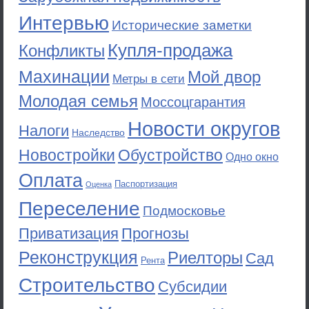
Интервью
Исторические заметки
Купля-продажа
Конфликты
Махинации
Мой двор
Метры в сети
Молодая семья
Моссоцгарантия
Новости округов
Налоги
Наследство
Новостройки
Обустройство
Одно окно
Оплата
Паспортизация
Оценка
Переселение
Подмосковье
Приватизация
Прогнозы
Реконструкция
Риелторы
Сад
Рента
Строительство
Субсидии