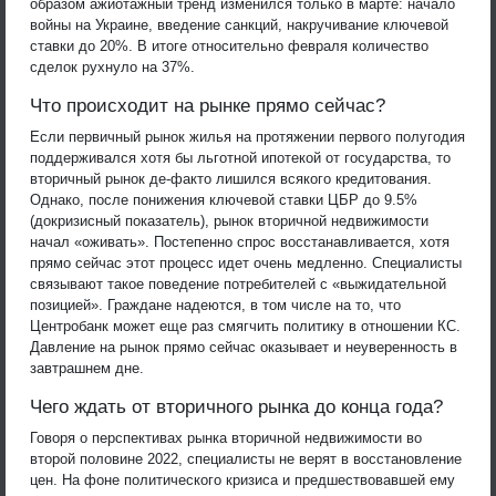
образом ажиотажный тренд изменился только в марте: начало
войны на Украине, введение санкций, накручивание ключевой
ставки до 20%. В итоге относительно февраля количество
сделок рухнуло на 37%.
Что происходит на рынке прямо сейчас?
Если первичный рынок жилья на протяжении первого полугодия
поддерживался хотя бы льготной ипотекой от государства, то
вторичный рынок де-факто лишился всякого кредитования.
Однако, после понижения ключевой ставки ЦБР до 9.5%
(докризисный показатель), рынок вторичной недвижимости
начал «оживать». Постепенно спрос восстанавливается, хотя
прямо сейчас этот процесс идет очень медленно. Специалисты
связывают такое поведение потребителей с «выжидательной
позицией». Граждане надеются, в том числе на то, что
Центробанк может еще раз смягчить политику в отношении КС.
Давление на рынок прямо сейчас оказывает и неуверенность в
завтрашнем дне.
Чего ждать от вторичного рынка до конца года?
Говоря о перспективах рынка вторичной недвижимости во
второй половине 2022, специалисты не верят в восстановление
цен. На фоне политического кризиса и предшествовавшей ему