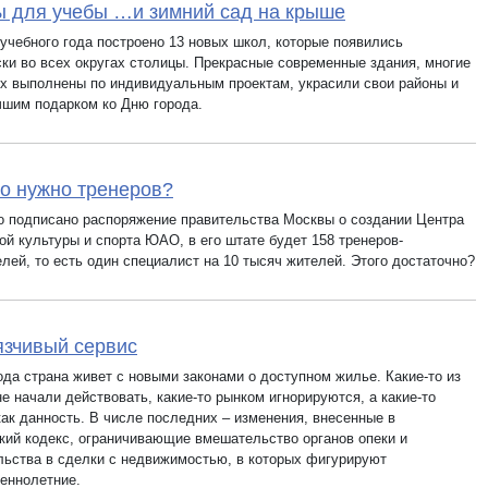
 для учебы …и зимний сад на крыше
 учебного года построено 13 новых школ, которые появились
ски во всех округах столицы. Прекрасные современные здания, многие
ых выполнены по индивидуальным проектам, украсили свои районы и
чшим подарком ко Дню города.
о нужно тренеров?
о подписано распоряжение правительства Москвы о создании Центра
ой культуры и спорта ЮАО, в его штате будет 158 тренеров-
лей, то есть один специалист на 10 тысяч жителей. Этого достаточно?
зчивый сервис
ода страна живет с новыми законами о доступном жилье. Какие-то из
е начали действовать, какие-то рынком игнорируются, а какие-то
как данность. В числе последних – изменения, внесенные в
кий кодекс, ограничивающие вмешательство органов опеки и
льства в сделки с недвижимостью, в которых фигурируют
еннолетние.