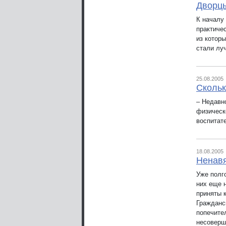
Дворцы
К началу
практиче
из котор
стали лу
25.08.2005
Скольк
– Недавн
физическ
воспитате
18.08.2005
Ненавя
Уже полг
них еще н
приняты 
Гражданс
попечите
несоверш