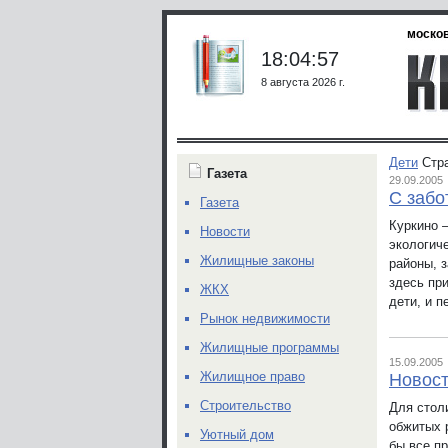
москов
18:04:57
8 августа 2026 г.
Дети
Стр
Газета
29.09.2005
С забо
Газета
Куркино 
Новости
экологиче
Жилищные законы
районы, 
здесь пр
ЖКХ
дети, и 
Рынок недвижимости
Жилищные программы
15.09.2005
Жилищное право
Новос
Строительство
Для стол
обжитых 
Уютный дом
бы все п