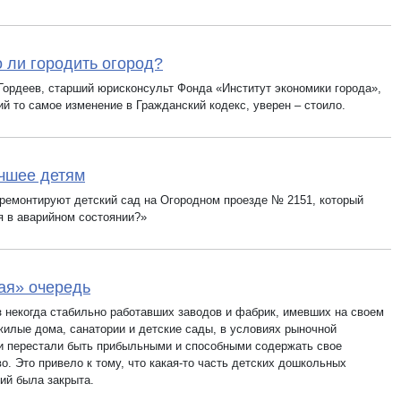
 ли городить огород?
Гордеев, старший юрисконсульт Фонда «Институт экономики города»,
й то самое изменение в Гражданский кодекс, уверен – стоило.
чшее детям
тремонтируют детский сад на Огородном проезде № 2151, который
я в аварийном состоянии?»
ая» очередь
з некогда стабильно работавших заводов и фабрик, имевших на своем
жилые дома, санатории и детские сады, в условиях рыночной
и перестали быть прибыльными и способными содержать свое
о. Это привело к тому, что какая-то часть детских дошкольных
ий была закрыта.