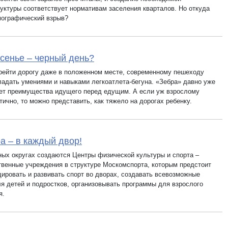
уктуры соответствует нормативам заселения кварталов. Но откуда
мографический взрыв?
сенье – черный день?
рейти дорогу даже в положенном месте, современному пешеходу
ладать умениями и навыками легкоатлета-бегуна. «Зебра» давно уже
ет преимущества идущего перед едущим. А если уж взрослому
ично, то можно представить, как тяжело на дорогах ребенку.
а – в каждый двор!
ных округах создаются Центры физической культуры и спорта –
твенные учреждения в структуре Москомспорта, которым предстоит
дировать и развивать спорт во дворах, создавать всевозможные
ля детей и подростков, организовывать программы для взрослого
я.