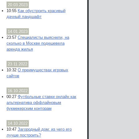
20.03.2023
10:55
Как обустроить красивый
дачный ландшафт
14.01.2023
23:57
Специалисты выяснили, на
сколько в Москве подешевела
аренда жилья
23.11.2022
10:32
О преимуществах игровых
сайтов
16.10.2022
00:27
Футбольные ставки онлайн как
альтернатива оффлайновым
букмекерским конторам
14.10.2022
10:47
Загородный дом: из чего его
лучше построить?