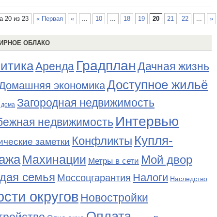
а 20 из 23
« Первая
«
...
10
...
18
19
20
21
22
...
»
ИРНОЕ ОБЛАКО
Градплан
итика
Аренда
Дачная жизнь
Доступное жильё
Домашняя экономика
Загородная недвижимость
 дома
Интервью
бежная недвижимость
Купля-
Конфликты
ические заметки
ажа
Махинации
Мой двор
Метры в сети
дая семья
Налоги
Моссоцгарантия
Наследство
сти округов
Новостройки
Оплата