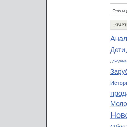
Страниц
КВАРТ
Анал
Дети
Доходные
Зару
Истор
прод
Моло
Ново