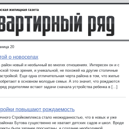
ская жилищная газета
аница 20
той о новоселах
– район новый и необычный во многих отношениях. Интересен он и с
ской точки зрения, и уникальной, не похожей на другие столичные
застройкой. Еще одна отличительная черта района в том, что жилье
иобретают в основном молодые семьи. А это значит, что рождаются
перед родителями встают задачи сначала устройства ребенка в […]
тройки повышают рождаемость
ичного Стройкомплекса стало неожиданностью, что в новых и уже
районах Бутова существенно не хватает детских садов и школ. Вроде
роекты были заранее просчитаны, и создание необходимой