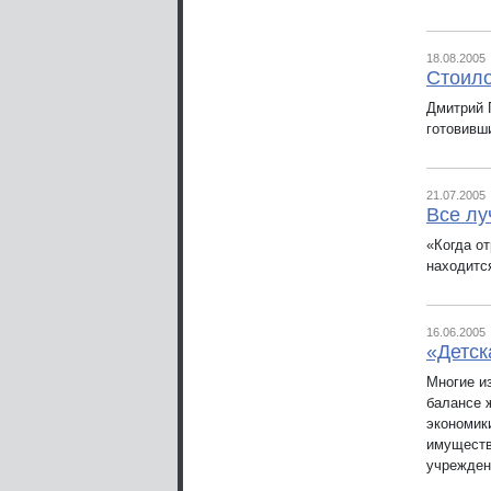
18.08.2005
Стоило
Дмитрий 
готовивши
21.07.2005
Все лу
«Когда о
находитс
16.06.2005
«Детск
Многие и
балансе 
экономик
имуществ
учрежден