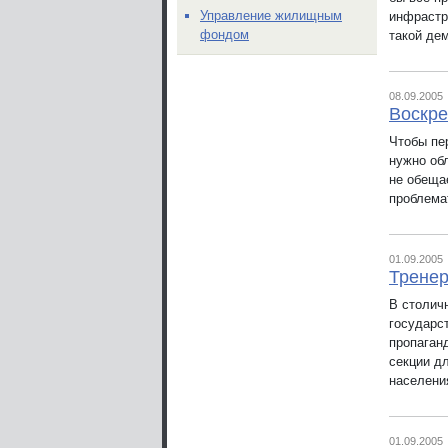
Управление жилищным
инфрастр
фондом
такой де
08.09.2005
Воскре
Чтобы пе
нужно об
не обеща
проблемат
01.09.2005
Тренер
В столич
государс
пропаган
секции д
населени
01.09.2005