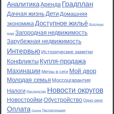
Градплан
Аналитика
Аренда
Дети
Дачная жизнь
Домашняя
Доступное жильё
экономика
Доходные
Загородная недвижимость
дома
Зарубежная недвижимость
Интервью
Исторические заметки
Купля-продажа
Конфликты
Махинации
Мой двор
Метры в сети
Молодая семья
Моссоцгарантия
Новости округов
Налоги
Наследство
Новостройки
Обустройство
Одно окно
Оплата
Паспортизация
Оценка