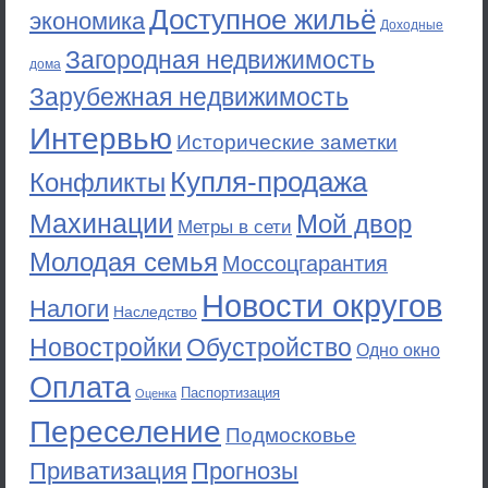
Доступное жильё
экономика
Доходные
Загородная недвижимость
дома
Зарубежная недвижимость
Интервью
Исторические заметки
Купля-продажа
Конфликты
Махинации
Мой двор
Метры в сети
Молодая семья
Моссоцгарантия
Новости округов
Налоги
Наследство
Новостройки
Обустройство
Одно окно
Оплата
Паспортизация
Оценка
Переселение
Подмосковье
Приватизация
Прогнозы