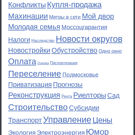
Купля-продажа
Конфликты
Махинации
Мой двор
Метры в сети
Молодая семья
Моссоцгарантия
Новости округов
Налоги
Наследство
Новостройки
Обустройство
Одно окно
Оплата
Паспортизация
Оценка
Переселение
Подмосковье
Приватизация
Прогнозы
Реконструкция
Риелторы
Сад
Рента
Строительство
Субсидии
Управление
Цены
Транспорт
Юмор
Экология
Электроэнергия