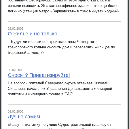
гостиницу с рестораном. Затем от этой идеи отказались и
решили возводить 25-этажное офисное здание, что еще более
логично (станция метро «Варшавская» в трех минутах ходьбы).
15.02.2006
О жилье и не только…
– Будут ли в связи со строительством Четвертого
транспортного кольца сносить дом и переселять жильцов по
Березовой аллее, 7?
09.02.2006
Сносят? Приватизируйте!
На вопросы жителей Северного округа отвечает Николай
Синалеев, начальник Управления Департамента жилищной
политики и жилищного фонда в САО.
09.02.2006
Лучше самим
«Нашу пятиэтажку по улице Судостроительной планируют