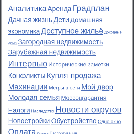
Градплан
Аналитика
Аренда
Дети
Дачная жизнь
Домашняя
Доступное жильё
экономика
Доходные
Загородная недвижимость
дома
Зарубежная недвижимость
Интервью
Исторические заметки
Купля-продажа
Конфликты
Махинации
Мой двор
Метры в сети
Молодая семья
Моссоцгарантия
Новости округов
Налоги
Наследство
Новостройки
Обустройство
Одно окно
Оплата
Паспортизация
Оценка