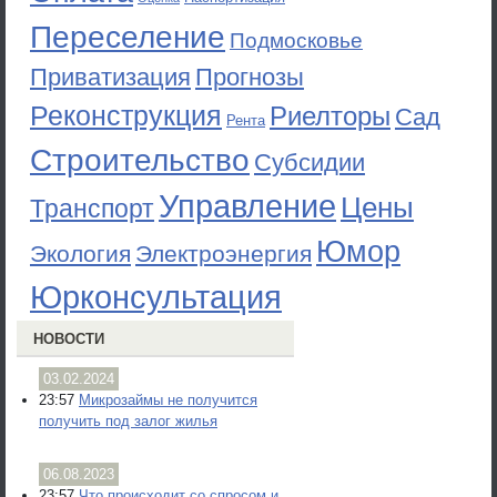
Переселение
Подмосковье
Приватизация
Прогнозы
Реконструкция
Риелторы
Сад
Рента
Строительство
Субсидии
Управление
Цены
Транспорт
Юмор
Экология
Электроэнергия
Юрконсультация
НОВОСТИ
03.02.2024
23:57
Микрозаймы не получится
получить под залог жилья
06.08.2023
23:57
Что происходит со спросом и