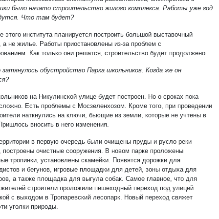
ки было начато строительство жилого комплекса. Работы уже год
едутся. Что там будет?
не этого института планируется построить большой выставочный
, а не жилье. Работы приостановлены из-за проблем с
ованием. Как только они решатся, строительство будет продолжено.
 затянулось обустройство Парка школьников. Когда же он
ся?
ольников на Никулинской улице будет построен. Но о сроках пока
 сложно. Есть проблемы с Мосзеленхозом. Кроме того, при проведении
роители наткнулись на ключи, бьющие из земли, которые не учтены в
 Пришлось вносить в него изменения.
территории в первую очередь были очищены пруды и русло реки
, построены очистные сооружения. В новом парке проложены
ые тропинки, установлены скамейки. Появятся дорожки для
дистов и бегунов, игровые площадки для детей, зоны отдыха для
ров, а также площадка для выгула собак. Самое главное, что для
 жителей строители проложили пешеходный переход под улицей
кой с выходом в Тропаревский лесопарк. Новый переход свяжет
эти уголки природы.