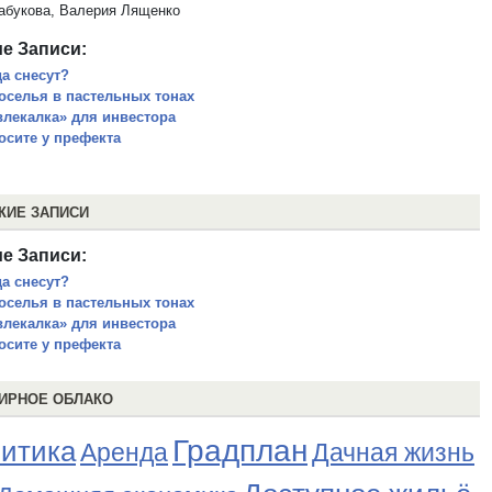
абукова, Валерия Лященко
е Записи:
да снесут?
оселья в пастельных тонах
влекалка» для инвестора
осите у префекта
ЖИЕ ЗАПИСИ
е Записи:
да снесут?
оселья в пастельных тонах
влекалка» для инвестора
осите у префекта
ИРНОЕ ОБЛАКО
Градплан
итика
Аренда
Дачная жизнь