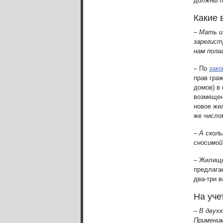
должны п
Какие 
– Мать и
зарегист
нам пола
– По
зако
прав гра
домов) в
возмещен
новое жи
же число
– А скол
сносимой
– Жилищн
предлага
два-три 
На уче
– В двух
Применим