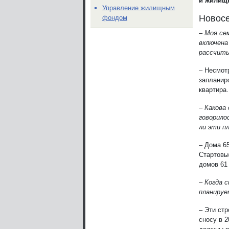
и жилищн
Управление жилищным
Новосе
фондом
– Моя се
включена 
рассчиты
– Несмот
запланир
квартира.
– Какова 
говорило
ли эти п
– Дома 65
Стартовы
домов 61 
– Когда с
планируе
– Эти ст
сносу в 