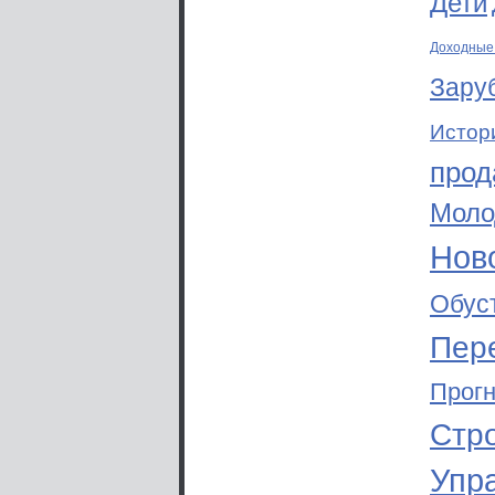
Дети
Доходные
Зару
Истор
прод
Моло
Ново
Обус
Пер
Прог
Стр
Упр