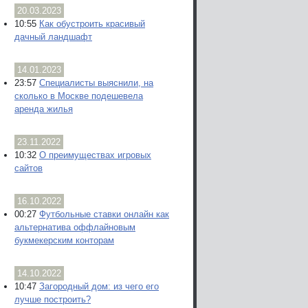
20.03.2023
10:55
Как обустроить красивый
дачный ландшафт
14.01.2023
23:57
Специалисты выяснили, на
сколько в Москве подешевела
аренда жилья
23.11.2022
10:32
О преимуществах игровых
сайтов
16.10.2022
00:27
Футбольные ставки онлайн как
альтернатива оффлайновым
букмекерским конторам
14.10.2022
10:47
Загородный дом: из чего его
лучше построить?