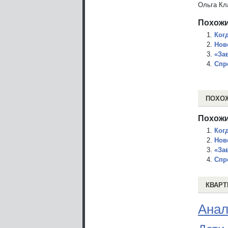
Ольга Кл
Похожи
Ког
Нов
«За
Спр
ПОХО
Похожи
Ког
Нов
«За
Спр
КВАРТ
Анал