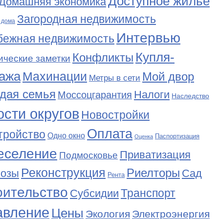
Доступное жильё
Домашняя экономика
Загородная недвижимость
 дома
Интервью
бежная недвижимость
Купля-
Конфликты
ические заметки
ажа
Махинации
Мой двор
Метры в сети
дая семья
Налоги
Моссоцгарантия
Наследство
сти округов
Новостройки
Оплата
тройство
Одно окно
Паспортизация
Оценка
еселение
Приватизация
Подмосковье
Реконструкция
Риелторы
Сад
нозы
Рента
оительство
Транспорт
Субсидии
авление
Цены
Экология
Электроэнергия