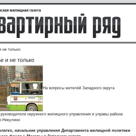
ская жилищная газета
и не только
е и не только
На вопросы жителей Западного округа
 руководители окружного жилищного управления и управы района
о-Никулино
ылатко, начальник управления Департамента жилищной политики