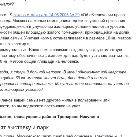
уналок?
о ст. 9
закона столицы от 14.06.2006 № 29
«Об обеспечении права
города Москвы на жилые помещения» одним из условий признания
нуждающимися в улучшении жилищных условий является уровень
нности общей площадью жилого помещения, приходящейся на долю
члена семьи. Учетная норма устанавливается в размере 10 кв. метров
льных квартир и
 коммунальных. Ваша семья занимает отдельную двухкомнатную
, поэтому обеспеченность жильем для вас будет устанавливаться из
10 кв. метров общей площади на человека.
 года, я старый больной человек. В моей однокомнатной квартире
ощадью 39 кв. метров живут дочь, двое детей и ее муж.
рированы четыре человека. Могут ли меня поставить на учет по
ю жилищных условий?
 членов вашей семьи нет другого жилья в пользовании или
ости, то вы подлежите постановке на учет.
ыков, глава управы района Тропарево-Никулино
ят выставку и парк
ритории Московского института радиотехники, электроники и