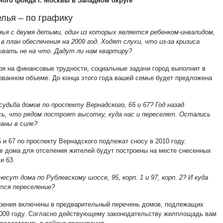
ого фонда г. Москвы в Западном округе
лья – по графику
мья с двумя детьми, один из которых является ребенком-инвалидом,
в план обеспечения на 2009 год. Ходят слухи, что из-за кризиса
вать не на что. Дадут ли нам квартиру?
ря на финансовые трудности, социальные задачи город выполнит в
ованном объеме. До конца этого года вашей семье будет предложена
судьба домов по проспекту Вернадского, 65 и 67? Год назад
сь, что рядом построят высотку, куда нас и переселят. Остались
ланы в силе?
 и 67 по проспекту Вернадского подлежат сносу в 2010 году.
е дома для отселения жителей будут построены на месте снесенных
и 63.
несут дома по Рублевскому шоссе, 95, корп. 1 и 97, корп. 2? И куда
тся переселение?
роения включены в предварительный перечень домов, подлежащих
2009 году. Согласно действующему законодательству жилплощадь вам