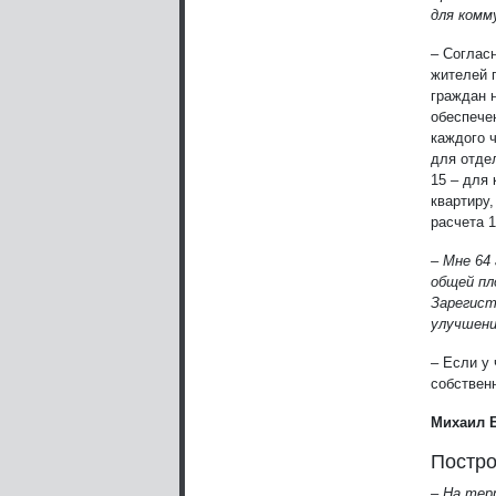
для комм
– Согласн
жителей 
граждан 
обеспече
каждого 
для отде
15 – для
квартиру
расчета 
– Мне 64
общей пл
Зарегист
улучшени
– Если у
собственн
Михаил Б
Постро
– На тер