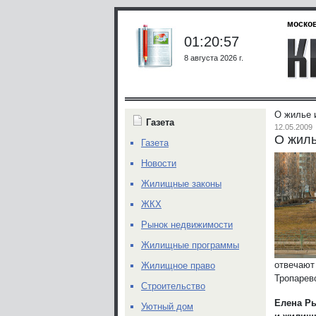
москов
01:20:57
8 августа 2026 г.
О жилье 
Газета
12.05.2009
О жиль
Газета
Новости
Жилищные законы
ЖКХ
Рынок недвижимости
Жилищные программы
отвечают
Жилищное право
Тропарев
Строительство
Елена Р
Уютный дом