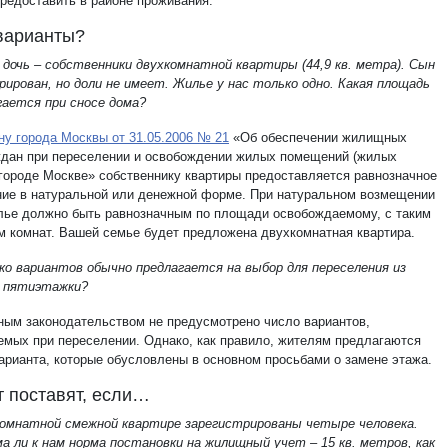
редоставить в районе проживания.
варианты?
 дочь – собственники двухкомнатной квартиры (44,9 кв. метра). Сын
рирован, но доли не имеет. Жилье у нас только одно. Какая площадь
гается при сносе дома?
ну города Москвы от 31.05.2006 № 21
«Об обеспечении жилищных
ждан при переселении и освобождении жилых помещений (жилых
 городе Москве» собственнику квартиры предоставляется равнозначное
ие в натуральной или денежной форме. При натуральном возмещении
лье должно быть равнозначным по площади освобождаемому, с таким
м комнат. Вашей семье будет предложена двухкомнатная квартира.
ько вариантов обычно предлагается на выбор для переселения из
 пятиэтажки?
ым законодательством не предусмотрено число вариантов,
емых при переселении. Однако, как правило, жителям предлагаются
варианта, которые обусловлены в основном просьбами о замене этажа.
т поставят, если…
комнатной смежной квартире зарегистрированы четыре человека.
а ли к нам норма постановки на жилищный учет – 15 кв. метров, как