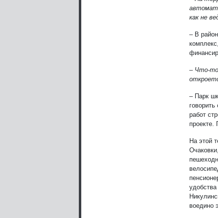
автомати
как не в
– В райо
комплекс
финансир
– Что-то
откроет
– Парк шк
говорить
работ ст
проекте.
На этой 
Очаковки
пешеходн
велосипе
пенсионе
удобства
Никулинс
воедино 