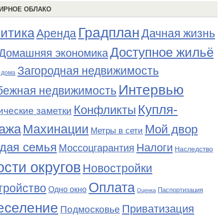
ИРНОЕ ОБЛАКО
Градплан
итика
Аренда
Дачная жизнь
Доступное жильё
Домашняя экономика
Загородная недвижимость
 дома
Интервью
бежная недвижимость
Купля-
Конфликты
ические заметки
ажа
Махинации
Мой двор
Метры в сети
дая семья
Налоги
Моссоцгарантия
Наследство
сти округов
Новостройки
Оплата
тройство
Одно окно
Паспортизация
Оценка
еселение
Приватизация
Подмосковье