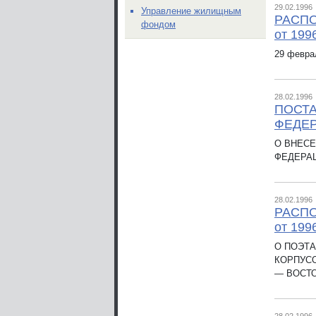
29.02.1996
Управление жилищным
РАСП
фондом
от 199
29 феврал
28.02.1996
ПОСТ
ФЕДЕР
О ВНЕС
ФЕДЕРА
28.02.1996
РАСПО
от 199
О ПОЭТ
КОРПУСО
— ВОСТО