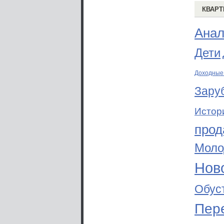
КВАРТ
Анал
Дети
Доходные
Зару
Истор
прод
Моло
Ново
Обус
Пер