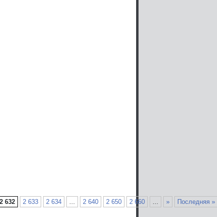
2 632
2 633
2 634
...
2 640
2 650
2 660
...
»
Последняя »