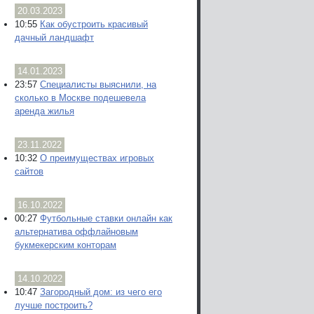
20.03.2023
10:55
Как обустроить красивый
дачный ландшафт
14.01.2023
23:57
Специалисты выяснили, на
сколько в Москве подешевела
аренда жилья
23.11.2022
10:32
О преимуществах игровых
сайтов
16.10.2022
00:27
Футбольные ставки онлайн как
альтернатива оффлайновым
букмекерским конторам
14.10.2022
10:47
Загородный дом: из чего его
лучше построить?