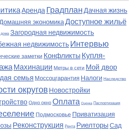
Градплан
итика
Аренда
Дачная жизнь
Доступное жильё
Домашняя экономика
Загородная недвижимость
 дома
Интервью
бежная недвижимость
Купля-
Конфликты
ические заметки
ажа
Махинации
Мой двор
Метры в сети
дая семья
Налоги
Моссоцгарантия
Наследство
сти округов
Новостройки
Оплата
тройство
Одно окно
Паспортизация
Оценка
еселение
Приватизация
Подмосковье
Реконструкция
Риелторы
Сад
нозы
Рента