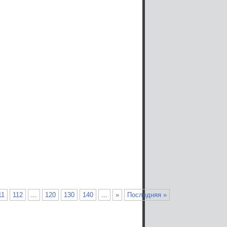
11
112
...
120
130
140
...
»
Последняя »