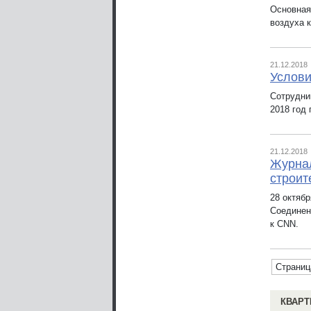
Основная
воздуха 
21.12.2018
Услови
Сотрудни
2018 год
21.12.2018
Журна
строит
28 октяб
Соединен
к CNN.
Страниц
КВАРТ