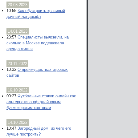
20.03.2023
10:55
Как обустроить красивый
дачный ландшафт
14.01.2023
23:57
Специалисты выяснили, на
сколько в Москве подешевела
аренда жилья
23.11.2022
10:32
О преимуществах игровых
сайтов
16.10.2022
00:27
Футбольные ставки онлайн как
альтернатива оффлайновым
букмекерским конторам
14.10.2022
10:47
Загородный дом: из чего его
лучше построить?