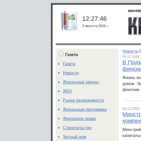
москов
12:27:46
9 августа 2026 г.
Новости
Газета
26.12.2018
В Подм
Газета
финск
Новости
Финны зн
Жилищные законы
домов. У
финским 
ЖКХ
Рынок недвижимости
26.12.2018
Жилищные программы
Минстр
Жилищное право
компен
Строительство
Минстрой
капитальн
Уютный дом