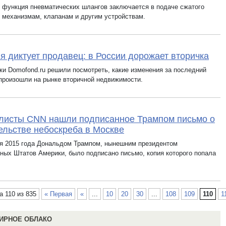
 функция пневматических шлангов заключается в подаче сжатого
к механизмам, клапанам и другим устройствам.
я диктует продавец: в России дорожает вторичка
ки Domofond.ru решили посмотреть, какие изменения за последний
 произошли на рынке вторичной недвижимости.
листы CNN нашли подписанное Трампом письмо о
ельстве небоскреба в Москве
ря 2015 года Дональдом Трампом, нынешним президентом
ных Штатов Америки, было подписано письмо, копия которого попала
а 110 из 835
« Первая
«
...
10
20
30
...
108
109
110
1
ИРНОЕ ОБЛАКО