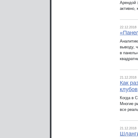
Арендой 
активно, 
22.12.2018
«Панел
Аналитик
выводу, 
в панель
квадратн
21.12.2018
Как ра
клубов
Когда в 
Многие ри
все реал
21.12.2018
Шланги