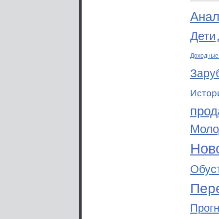
Анал
Дети
Доходные
Зару
Истор
прод
Моло
Ново
Обус
Пер
Прог