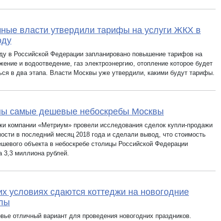
ные власти утвердили тарифы на услуги ЖКХ в
оду
оду в Российской Федерации запланировано повышение тарифов на
жение и водоотведение, газ электроэнергию, отопление которое будет
ься в два этапа. Власти Москвы уже утвердили, какими будут тарифы.
ны самые дешевые небоскребы Москвы
ки компании «Метриум» провели исследования сделок купли-продажи
ости в последний месяц 2018 года и сделали вывод, что стоимость
ешевого объекта в небоскребе столицы Российской Федерации
а 3,3 миллиона рублей.
их условиях сдаются коттеджи на новогодние
улы
вье отличный вариант для проведения новогодних праздников.