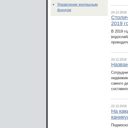
Управление жилищным
фондом
24.12.2018
Столич
2019 г
В 2019 г
водоснаб
проводит
24.12.2018
Назва
Сотрудни
недвижим
самого д
составил
22.12.2018
На как
каник
Подмоско