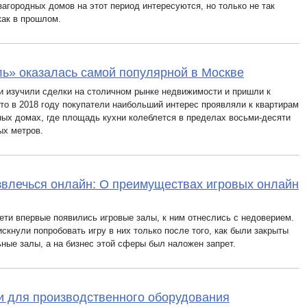
загородных домов на этот период интересуются, но только не так
как в прошлом.
ь» оказалась самой популярной в Москве
и изучили сделки на столичном рынке недвижимости и пришли к
что в 2018 году покупатели наибольший интерес проявляли к квартирам
ных домах, где площадь кухни колеблется в пределах восьми-десяти
ых метров.
звлечься онлайн: О преимуществах игровых онлайн
Сети впервые появились игровые залы, к ним отнеслись с недоверием.
скнули попробовать игру в них только после того, как были закрыты
ьные залы, а на бизнес этой сферы был наложен запрет.
 для производственного оборудования