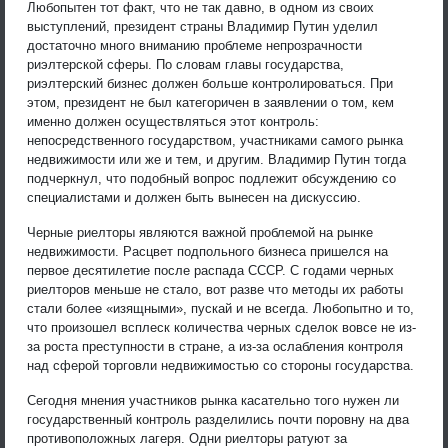
Любопытен тот факт, что не так давно, в одном из своих
выступлений, президент страны Владимир Путин уделил
достаточно много вниманию проблеме непрозрачности
риэлтерской сферы. По словам главы государства,
риэлтерский бизнес должен больше контролироваться. При
этом, президент не был категоричен в заявлении о том, кем
именно должен осуществляться этот контроль:
непосредственного государством, участниками самого рынка
недвижимости или же и тем, и другим. Владимир Путин тогда
подчеркнул, что подобный вопрос подлежит обсуждению со
специалистами и должен быть вынесен на дискуссию.
Черные риелторы являются важной проблемой на рынке
недвижимости. Расцвет подпольного бизнеса пришелся на
первое десятилетие после распада СССР. С годами черных
риелторов меньше не стало, вот разве что методы их работы
стали более «изящными», пускай и не всегда. Любопытно и то,
что произошел всплеск количества черных сделок вовсе не из-
за роста преступности в стране, а из-за ослабления контроля
над сферой торговли недвижимостью со стороны государства.
Сегодня мнения участников рынка касательно того нужен ли
государственный контроль разделились почти поровну на два
противоположных лагеря. Одни риелторы ратуют за