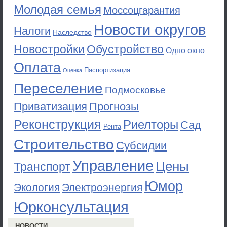
Молодая семья
Моссоцгарантия
Новости округов
Налоги
Наследство
Новостройки
Обустройство
Одно окно
Оплата
Паспортизация
Оценка
Переселение
Подмосковье
Приватизация
Прогнозы
Реконструкция
Риелторы
Сад
Рента
Строительство
Субсидии
Управление
Цены
Транспорт
Юмор
Экология
Электроэнергия
Юрконсультация
НОВОСТИ