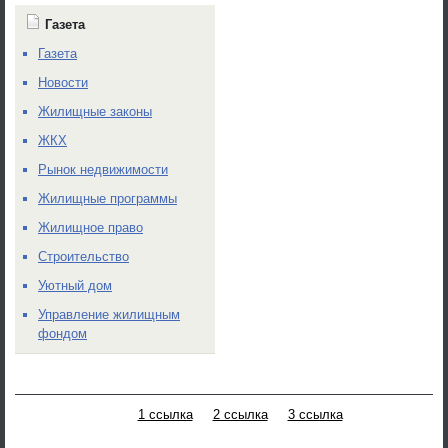
Газета
Газета
Новости
Жилищные законы
ЖКХ
Рынок недвижимости
Жилищные программы
Жилищное право
Строительство
Уютный дом
Управление жилищным
фондом
1 ссылка
2 ссылка
3 ссылка