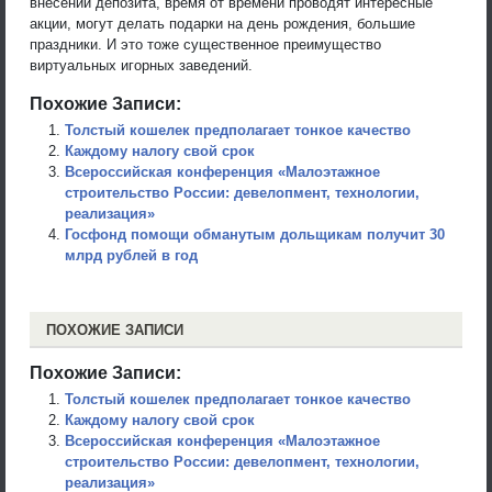
внесении депозита, время от времени проводят интересные
акции, могут делать подарки на день рождения, большие
праздники. И это тоже существенное преимущество
виртуальных игорных заведений.
Похожие Записи:
Толстый кошелек предполагает тонкое качество
Каждому налогу свой срок
Всероссийская конференция «Малоэтажное
строительство России: девелопмент, технологии,
реализация»
Госфонд помощи обманутым дольщикам получит 30
млрд рублей в год
ПОХОЖИЕ ЗАПИСИ
Похожие Записи:
Толстый кошелек предполагает тонкое качество
Каждому налогу свой срок
Всероссийская конференция «Малоэтажное
строительство России: девелопмент, технологии,
реализация»