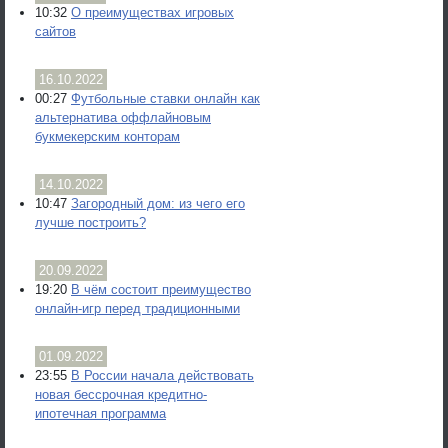
10:32
О преимуществах игровых
сайтов
16.10.2022
00:27
Футбольные ставки онлайн как
альтернатива оффлайновым
букмекерским конторам
14.10.2022
10:47
Загородный дом: из чего его
лучше построить?
20.09.2022
19:20
В чём состоит преимущество
онлайн-игр перед традиционными
01.09.2022
23:55
В России начала действовать
новая бессрочная кредитно-
ипотечная программа