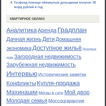
Госфонд помощи обманутым дольщикам получит 30
млрд рублей в год
КВАРТИРНОЕ ОБЛАКО
Градплан
Аналитика
Аренда
Дети
Дачная жизнь
Домашняя
Доступное жильё
экономика
Доходные
Загородная недвижимость
дома
Зарубежная недвижимость
Интервью
Исторические заметки
Купля-продажа
Конфликты
Махинации
Мой двор
Метры в сети
Молодая семья
Моссоцгарантия