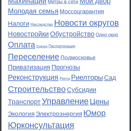
Махинации
Мой двор
Метры в сети
Молодая семья
Моссоцгарантия
Новости округов
Налоги
Наследство
Новостройки
Обустройство
Одно окно
Оплата
Паспортизация
Оценка
Переселение
Подмосковье
Приватизация
Прогнозы
Реконструкция
Риелторы
Сад
Рента
Строительство
Субсидии
Управление
Цены
Транспорт
Юмор
Экология
Электроэнергия
Юрконсультация