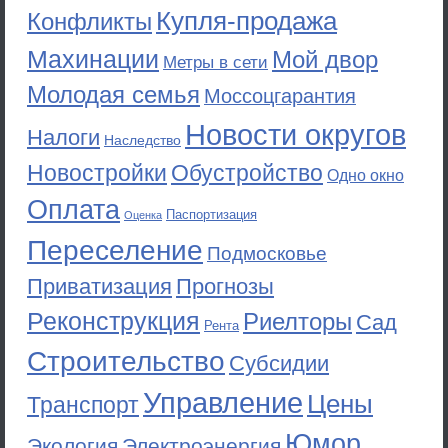
Купля-продажа
Конфликты
Махинации
Мой двор
Метры в сети
Молодая семья
Моссоцгарантия
Новости округов
Налоги
Наследство
Новостройки
Обустройство
Одно окно
Оплата
Паспортизация
Оценка
Переселение
Подмосковье
Приватизация
Прогнозы
Реконструкция
Риелторы
Сад
Рента
Строительство
Субсидии
Управление
Цены
Транспорт
Юмор
Экология
Электроэнергия