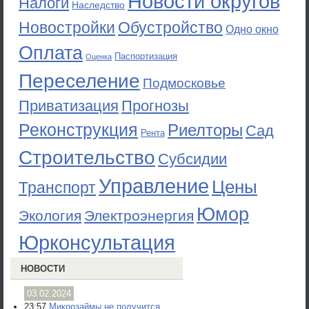
Новости округов
Налоги
Наследство
Новостройки
Обустройство
Одно окно
Оплата
Паспортизация
Оценка
Переселение
Подмосковье
Приватизация
Прогнозы
Реконструкция
Риелторы
Сад
Рента
Строительство
Субсидии
Управление
Цены
Транспорт
Юмор
Экология
Электроэнергия
Юрконсультация
НОВОСТИ
03.02.2024
23:57
Микрозаймы не получится