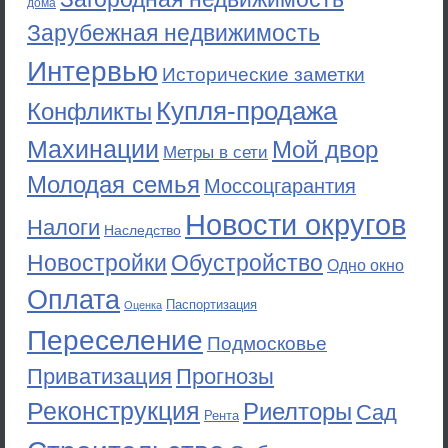
дома
Зарубежная недвижимость
Интервью
Исторические заметки
Купля-продажа
Конфликты
Махинации
Мой двор
Метры в сети
Молодая семья
Моссоцгарантия
Новости округов
Налоги
Наследство
Новостройки
Обустройство
Одно окно
Оплата
Паспортизация
Оценка
Переселение
Подмосковье
Приватизация
Прогнозы
Реконструкция
Риелторы
Сад
Рента