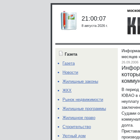
москов
21:00:07
8 августа 2026 г.
Информац
Газета
месяцев 
26.09.2006
Газета
Информ
Новости
которы
коммун
Жилищные законы
В период
ЖКХ
ЮВАО в с
Рынок недвижимости
неуплату
заключен
Жилищные программы
Судами о
Жилищное право
коммунал
долга.
Строительство
Пристава
Уютный дом
производ