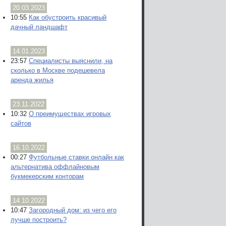
20.03.2023
10:55
Как обустроить красивый
дачный ландшафт
14.01.2023
23:57
Специалисты выяснили, на
сколько в Москве подешевела
аренда жилья
23.11.2022
10:32
О преимуществах игровых
сайтов
16.10.2022
00:27
Футбольные ставки онлайн как
альтернатива оффлайновым
букмекерским конторам
14.10.2022
10:47
Загородный дом: из чего его
лучше построить?