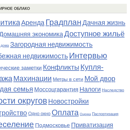
ИРНОЕ ОБЛАКО
Градплан
итика
Аренда
Дачная жизнь
Доступное жильё
Домашняя экономика
Загородная недвижимость
 дома
Интервью
бежная недвижимость
Купля-
Конфликты
ические заметки
ажа
Махинации
Мой двор
Метры в сети
дая семья
Налоги
Моссоцгарантия
Наследство
сти округов
Новостройки
Оплата
тройство
Одно окно
Паспортизация
Оценка
еселение
Приватизация
Подмосковье