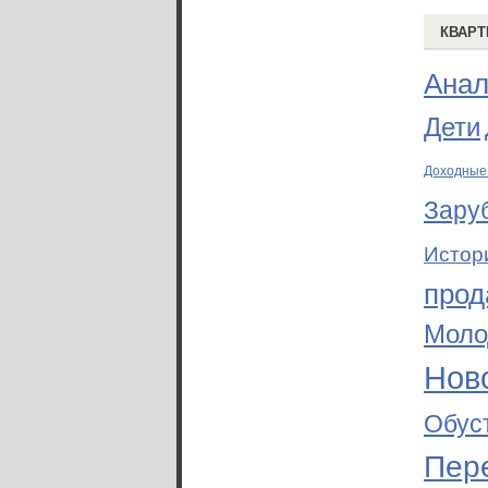
КВАРТ
Анал
Дети
Доходные
Зару
Истор
прод
Моло
Ново
Обус
Пер