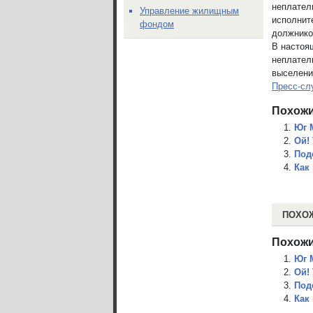
неплател
Управление жилищным
исполнит
фондом
должнико
В настоя
неплател
выселени
Пресс-сл
Похожи
Юг 
Ой!
Под
Как
ПОХО
Похожи
Юг 
Ой!
Под
Как