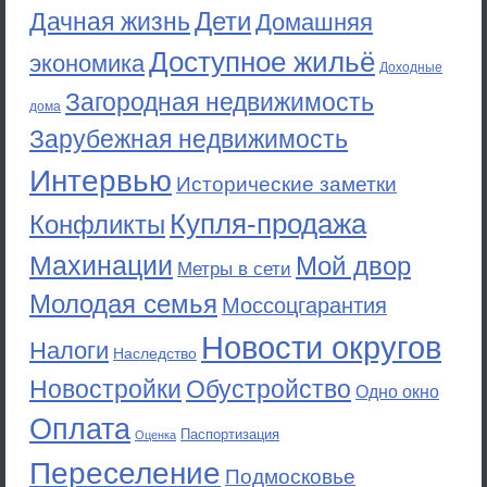
Дети
Дачная жизнь
Домашняя
Доступное жильё
экономика
Доходные
Загородная недвижимость
дома
Зарубежная недвижимость
Интервью
Исторические заметки
Купля-продажа
Конфликты
Махинации
Мой двор
Метры в сети
Молодая семья
Моссоцгарантия
Новости округов
Налоги
Наследство
Новостройки
Обустройство
Одно окно
Оплата
Паспортизация
Оценка
Переселение
Подмосковье