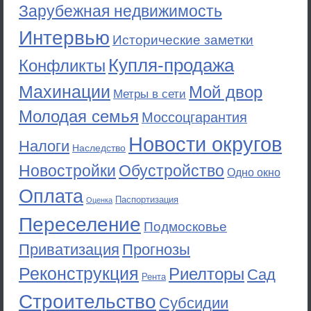
Зарубежная недвижимость
Интервью
Исторические заметки
Купля-продажа
Конфликты
Махинации
Мой двор
Метры в сети
Молодая семья
Моссоцгарантия
Новости округов
Налоги
Наследство
Новостройки
Обустройство
Одно окно
Оплата
Паспортизация
Оценка
Переселение
Подмосковье
Приватизация
Прогнозы
Реконструкция
Риелторы
Сад
Рента
Строительство
Субсидии