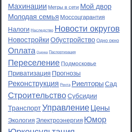
Махинации
Мой двор
Метры в сети
Молодая семья
Моссоцгарантия
Новости округов
Налоги
Наследство
Новостройки
Обустройство
Одно окно
Оплата
Паспортизация
Оценка
Переселение
Подмосковье
Приватизация
Прогнозы
Реконструкция
Риелторы
Сад
Рента
Строительство
Субсидии
Управление
Цены
Транспорт
Юмор
Экология
Электроэнергия
Юрконсультация