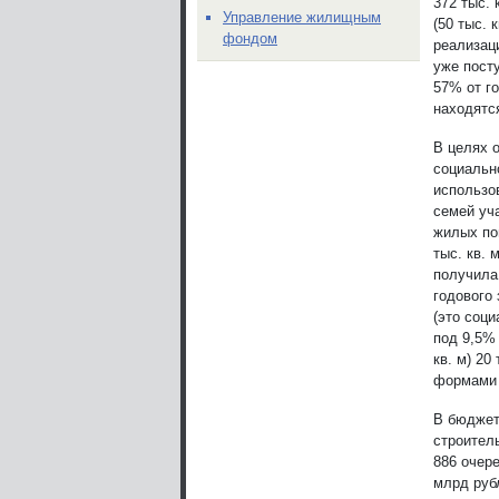
372 тыс.
Управление жилищным
(50 тыс. 
фондом
реализаци
уже посту
57% от го
находятс
В целях 
социально
использо
семей уч
жилых по
тыс. кв. 
получила
годового 
(это соци
под 9,5%
кв. м) 20
формами 
В бюджет
строител
886 очер
млрд руб