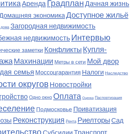
Градплан
итика
Аренда
Дачная жизнь
Доступное жильё
Домашняя экономика
Загородная недвижимость
 дома
Интервью
бежная недвижимость
Купля-
Конфликты
ические заметки
ажа
Махинации
Мой двор
Метры в сети
дая семья
Налоги
Моссоцгарантия
Наследство
сти округов
Новостройки
Оплата
тройство
Одно окно
Паспортизация
Оценка
еселение
Приватизация
Подмосковье
Реконструкция
Риелторы
Сад
нозы
Рента
оительство
Транспорт
Субсидии