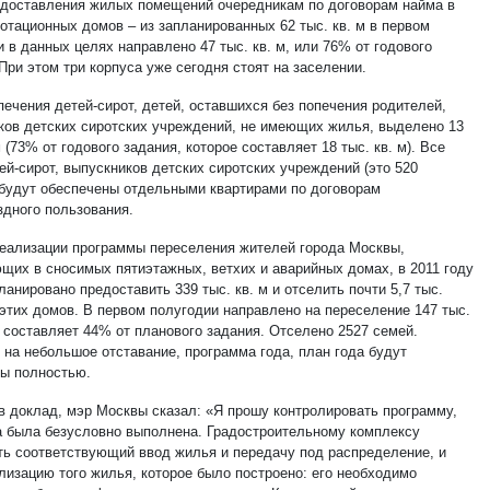
едоставления жилых помещений очередникам по договорам найма в
отационных домов – из запланированных 62 тыс. кв. м в первом
 в данных целях направлено 47 тыс. кв. м, или 76% от годового
При этом три корпуса уже сегодня стоят на заселении.
печения детей-сирот, детей, оставшихся без попечения родителей,
ков детских сиротских учреждений, не имеющих жилья, выделено 13
м (73% от годового задания, которое составляет 18 тыс. кв. м). Все
ей-сирот, выпускников детских сиротских учреждений (это 520
 будут обеспечены отдельными квартирами по договорам
здного пользования.
реализации программы переселения жителей города Москвы,
щих в сносимых пятиэтажных, ветхих и аварийных домах, в 2011 году
ланировано предоставить 339 тыс. кв. м и отселить почти 5,7 тыс.
 этих домов. В первом полугодии направлено на переселение 147 тыс.
о составляет 44% от планового задания. Отселено 2527 семей.
 на небольшое отставание, программа года, план года будут
ы полностью.
 доклад, мэр Москвы сказал: «Я прошу контролировать программу,
а была безусловно выполнена. Градостроительному комплексу
ть соответствующий ввод жилья и передачу под распределение, и
лизацию того жилья, которое было построено: его необходимо