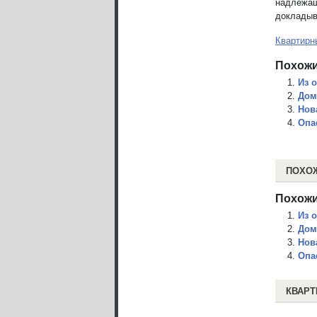
надлежащ
докладыв
Квартирн
Похожи
Из 
Дом
Нов
Опа
ПОХО
Похожи
Из 
Дом
Нов
Опа
КВАРТ