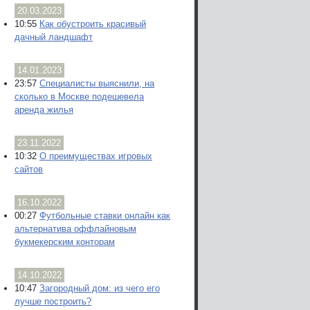
20.03.2023
10:55
Как обустроить красивый
дачный ландшафт
14.01.2023
23:57
Специалисты выяснили, на
сколько в Москве подешевела
аренда жилья
23.11.2022
10:32
О преимуществах игровых
сайтов
16.10.2022
00:27
Футбольные ставки онлайн как
альтернатива оффлайновым
букмекерским конторам
14.10.2022
10:47
Загородный дом: из чего его
лучше построить?