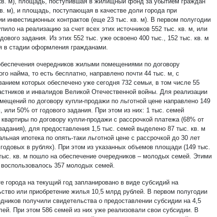
 кв. м), площадь, поступившая в жилищный фонд за убытием граждан
кв. м), и площадь, поступающая в качестве доли города при
и инвестиционных контрактов (еще 23 тыс. кв. м). В первом полугодии
пило на реализацию за счет всех этих источников 552 тыс. кв. м, или
дового задания. Из этих 552 тыс. уже освоено 400 тыс., 152 тыс. кв. м
я в стадии оформления гражданами.
обеспечения очередников жилыми помещениями по договору
го найма, то есть бесплатно, направлено почти 44 тыс. м, с
ванием которых обеспечено уже сегодня 732 семьи, в том числе 55
астников и инвалидов Великой Отечественной войны. Для реализации
мещений по договору купли-продажи по льготной цене направлено 149
м, или 50% от годового задания. При этом из них: 1 тыс. семей
 квартиры по договору купли-продажи с рассрочкой платежа (68% от
задания), для предоставления 1,5 тыс. семей выделено 87 тыс. кв. м
альная ипотека по опять-таки льготной цене с рассрочкой до 30 лет
 годовых в рублях). При этом из указанных объемов площади (149 тыс.
 тыс. кв. м пошло на обеспечение очередников – молодых семей. Этими
воспользовалось 357 молодых семей.
е города на текущий год запланировано в виде субсидий на
ьство или приобретение жилья 10,5 млрд рублей. В первом полугодии
едников получили свидетельства о предоставлении субсидии на 4,5
лей. При этом 586 семей из них уже реализовали свои субсидии. В