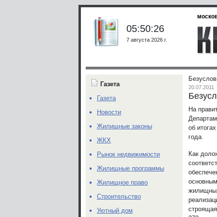
москов
05:50:26
7 августа 2026 г.
Безуслов
Газета
20.07.2011
Безусл
Газета
На прави
Новости
Департам
Жилищные законы
об итога
года.
ЖКХ
Как доло
Рынок недвижимости
соответс
Жилищные программы
обеспече
основным
Жилищное право
жилищных
Строительство
реализац
строящаяс
Уютный дом