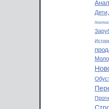
Анал
Дети
Доходные
Зару
Истор
прод
Моло
Ново
Обус
Пер
Прог
Стр