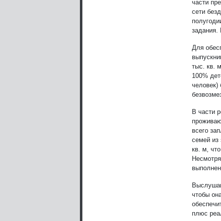
части пр
сети безд
полугодии
задания. 
Для обес
выпускни
тыс. кв. 
100% дет
человек)
безвозме
В части 
проживаю
всего зап
семей из
кв. м, чт
Несмотря
выполнен
Выслушав
чтобы он
обеспечи
плюс реа