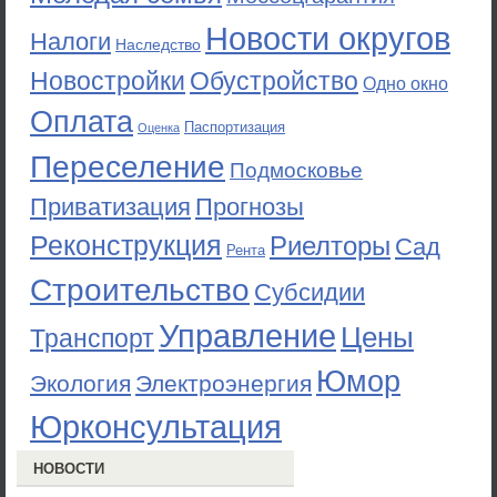
Новости округов
Налоги
Наследство
Новостройки
Обустройство
Одно окно
Оплата
Паспортизация
Оценка
Переселение
Подмосковье
Приватизация
Прогнозы
Реконструкция
Риелторы
Сад
Рента
Строительство
Субсидии
Управление
Цены
Транспорт
Юмор
Экология
Электроэнергия
Юрконсультация
НОВОСТИ