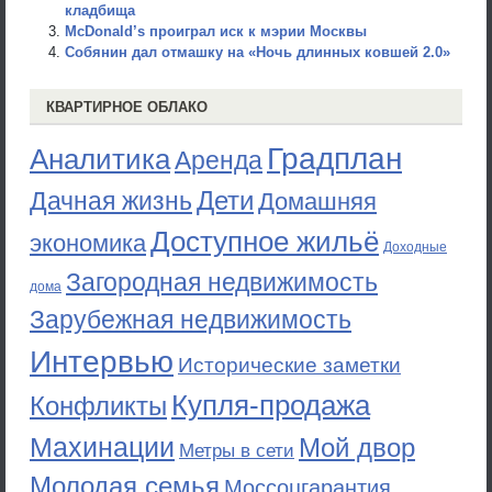
кладбища
McDonald’s проиграл иск к мэрии Москвы
Собянин дал отмашку на «Ночь длинных ковшей 2.0»
КВАРТИРНОЕ ОБЛАКО
Градплан
Аналитика
Аренда
Дети
Дачная жизнь
Домашняя
Доступное жильё
экономика
Доходные
Загородная недвижимость
дома
Зарубежная недвижимость
Интервью
Исторические заметки
Купля-продажа
Конфликты
Махинации
Мой двор
Метры в сети
Молодая семья
Моссоцгарантия