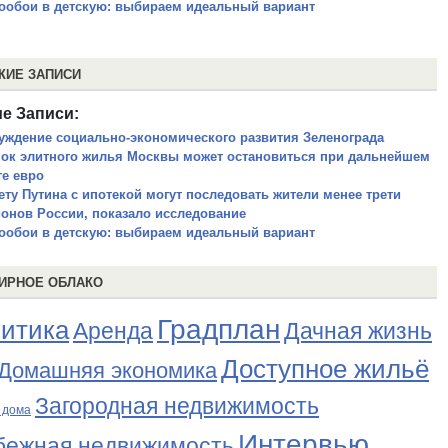
ообои в детскую: выбираем идеальный вариант
ЖИЕ ЗАПИСИ
е Записи:
уждение социально-экономического развития Зеленограда
ок элитного жилья Москвы может остановиться при дальнейшем
те евро
ету Путина с ипотекой могут последовать жители менее трети
ионов России, показало исследование
ообои в детскую: выбираем идеальный вариант
ИРНОЕ ОБЛАКО
Градплан
итика
Аренда
Дачная жизнь
Доступное жильё
Домашняя экономика
Загородная недвижимость
 дома
Интервью
бежная недвижимость