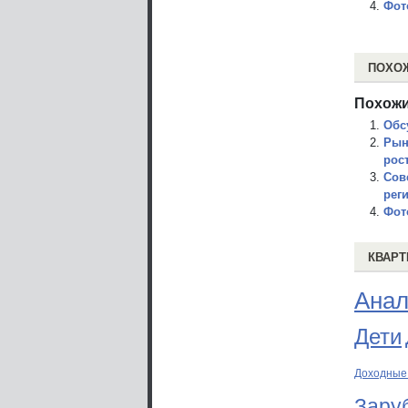
Фот
ПОХО
Похожи
Обс
Рын
рос
Сов
рег
Фот
КВАРТ
Анал
Дети
Доходные
Зару