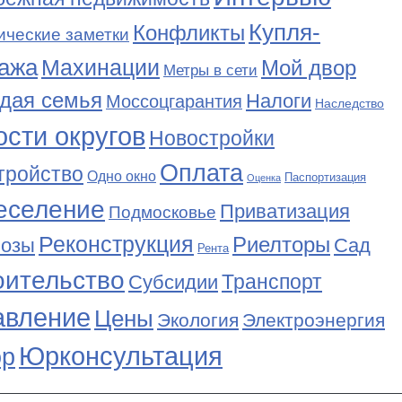
Купля-
Конфликты
ические заметки
ажа
Махинации
Мой двор
Метры в сети
дая семья
Налоги
Моссоцгарантия
Наследство
сти округов
Новостройки
Оплата
тройство
Одно окно
Паспортизация
Оценка
еселение
Приватизация
Подмосковье
Реконструкция
Риелторы
Сад
нозы
Рента
оительство
Транспорт
Субсидии
авление
Цены
Экология
Электроэнергия
Юрконсультация
р