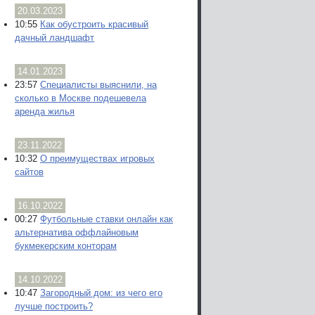
20.03.2023
10:55
Как обустроить красивый
дачный ландшафт
14.01.2023
23:57
Специалисты выяснили, на
сколько в Москве подешевела
аренда жилья
23.11.2022
10:32
О преимуществах игровых
сайтов
16.10.2022
00:27
Футбольные ставки онлайн как
альтернатива оффлайновым
букмекерским конторам
14.10.2022
10:47
Загородный дом: из чего его
лучше построить?