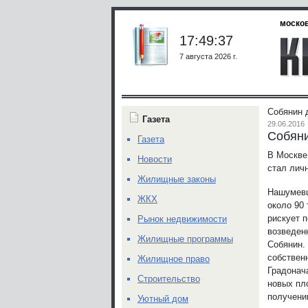
москов
17:49:37
7 августа 2026 г.
Собянин 
Газета
29.06.2016
Собяни
Газета
В Москве
Новости
стал личн
Жилищные законы
Нашумевш
ЖКХ
около 90
рискует 
Рынок недвижимости
возведен
Жилищные программы
Собянин.
собствен
Жилищное право
Градонач
Строительство
новых пл
получени
Уютный дом