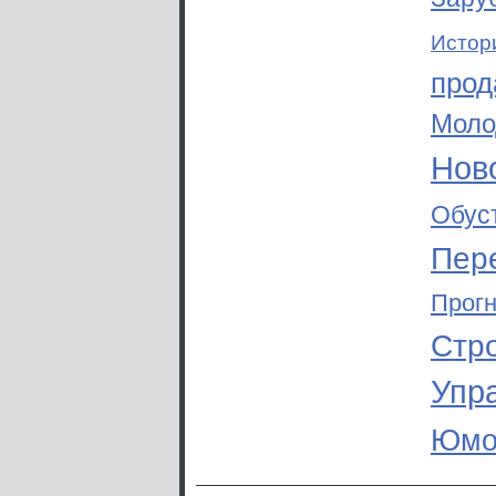
Истор
прод
Моло
Ново
Обус
Пер
Прог
Стр
Упр
Юмо