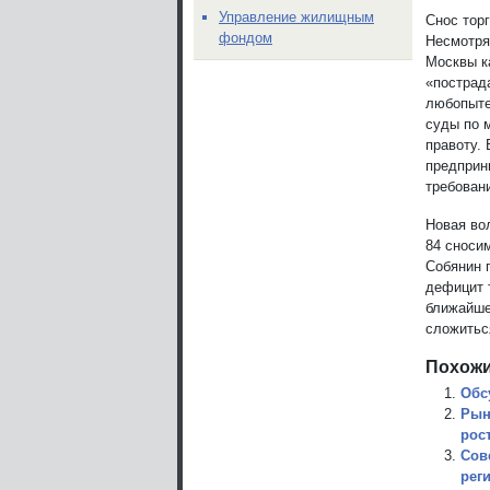
Управление жилищным
Снос тор
фондом
Несмотря
Москвы к
«пострад
любопыте
суды по 
правоту.
предприн
требован
Новая во
84 сноси
Собянин 
дефицит 
ближайше
сложиться
Похожи
Обс
Рын
рос
Сов
рег