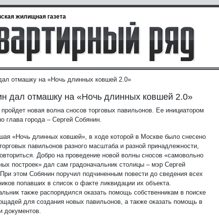
ская жилищная газета
дал отмашку на «Ночь длинных ковшей 2.0»
н дал отмашку на «Ночь длинных ковшей 2.0»
 пройдет новая волна сносов торговых павильонов. Ее инициатором
о глава города – Сергей Собянин.
ая «Ночь длинных ковшей», в ходе которой в Москве было снесено
 торговых павильонов разного масштаба и разной принадлежности,
повториться. Добро на проведение новой волны сносов «самовольно
ных построек» дал сам градоначальник столицы – мэр Сергей
 При этом Собянин поручил подчиненным повести до сведения всех
ников попавших в список о факте ликвидации их объекта.
альник также распорядился оказать помощь собственникам в поиске
ощадей для создания новых павильонов, а также оказать помощь в
и документов.