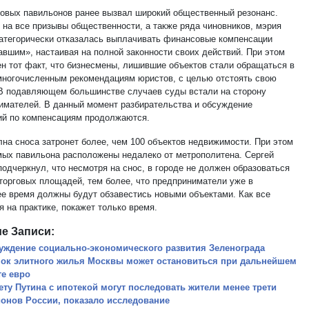
говых павильонов ранее вызвал широкий общественный резонанс.
 на все призывы общественности, а также ряда чиновников, мэрия
атегорически отказалась выплачивать финансовые компенсации
авшим», настаивая на полной законности своих действий. При этом
н тот факт, что бизнесмены, лишившие объектов стали обращаться в
многочисленным рекомендациям юристов, с целью отстоять свою
 В подавляющем большинстве случаев суды встали на сторону
имателей. В данный момент разбирательства и обсуждение
ий по компенсациям продолжаются.
лна сноса затронет более, чем 100 объектов недвижимости. При этом
мых павильона расположены недалеко от метрополитена. Сергей
подчеркнул, что несмотря на снос, в городе не должен образоваться
торговых площадей, тем более, что предприниматели уже в
е время должны будут обзавестись новыми объектами. Как все
 на практике, покажет только время.
е Записи:
уждение социально-экономического развития Зеленограда
ок элитного жилья Москвы может остановиться при дальнейшем
те евро
ету Путина с ипотекой могут последовать жители менее трети
ионов России, показало исследование