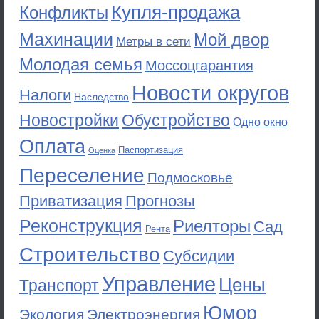
Купля-продажа
Конфликты
Махинации
Мой двор
Метры в сети
Молодая семья
Моссоцгарантия
Новости округов
Налоги
Наследство
Новостройки
Обустройство
Одно окно
Оплата
Паспортизация
Оценка
Переселение
Подмосковье
Приватизация
Прогнозы
Реконструкция
Риелторы
Сад
Рента
Строительство
Субсидии
Управление
Цены
Транспорт
Юмор
Экология
Электроэнергия