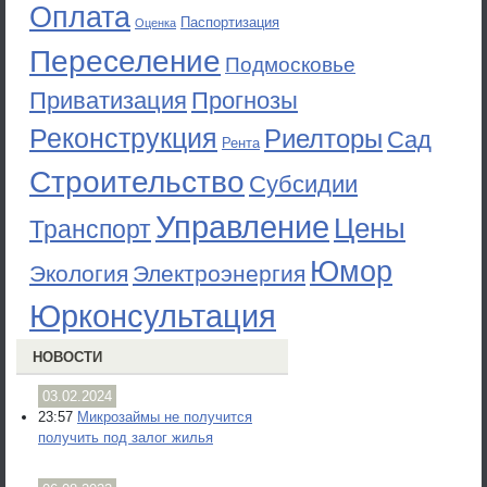
Оплата
Паспортизация
Оценка
Переселение
Подмосковье
Приватизация
Прогнозы
Реконструкция
Риелторы
Сад
Рента
Строительство
Субсидии
Управление
Цены
Транспорт
Юмор
Экология
Электроэнергия
Юрконсультация
НОВОСТИ
03.02.2024
23:57
Микрозаймы не получится
получить под залог жилья