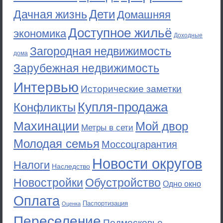
Дети
Дачная жизнь
Домашняя
Доступное жильё
экономика
Доходные
Загородная недвижимость
дома
Зарубежная недвижимость
Интервью
Исторические заметки
Купля-продажа
Конфликты
Махинации
Мой двор
Метры в сети
Молодая семья
Моссоцгарантия
Новости округов
Налоги
Наследство
Новостройки
Обустройство
Одно окно
Оплата
Паспортизация
Оценка
Переселение
Подмосковье