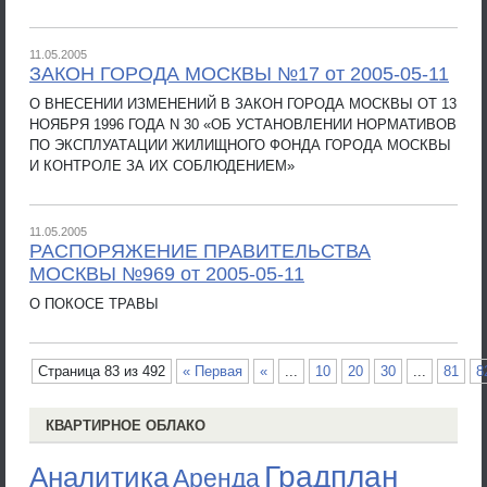
11.05.2005
ЗАКОН ГОРОДА МОСКВЫ №17 от 2005-05-11
О ВНЕСЕНИИ ИЗМЕНЕНИЙ В ЗАКОН ГОРОДА МОСКВЫ ОТ 13
НОЯБРЯ 1996 ГОДА N 30 «ОБ УСТАНОВЛЕНИИ НОРМАТИВОВ
ПО ЭКСПЛУАТАЦИИ ЖИЛИЩНОГО ФОНДА ГОРОДА МОСКВЫ
И КОНТРОЛЕ ЗА ИХ СОБЛЮДЕНИЕМ»
11.05.2005
РАСПОРЯЖЕНИЕ ПРАВИТЕЛЬСТВА
МОСКВЫ №969 от 2005-05-11
О ПОКОСЕ ТРАВЫ
Страница 83 из 492
« Первая
«
...
10
20
30
...
81
8
КВАРТИРНОЕ ОБЛАКО
Градплан
Аналитика
Аренда