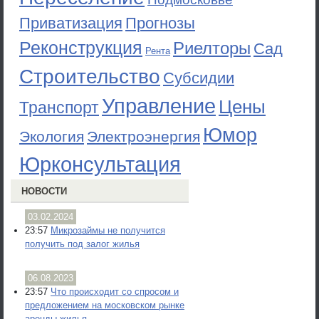
Приватизация
Прогнозы
Реконструкция
Риелторы
Сад
Рента
Строительство
Субсидии
Управление
Цены
Транспорт
Юмор
Экология
Электроэнергия
Юрконсультация
НОВОСТИ
03.02.2024
23:57
Микрозаймы не получится
получить под залог жилья
06.08.2023
23:57
Что происходит со спросом и
предложением на московском рынке
аренды жилья