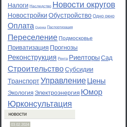
Новости округов
Налоги
Наследство
Новостройки
Обустройство
Одно окно
Оплата
Паспортизация
Оценка
Переселение
Подмосковье
Приватизация
Прогнозы
Реконструкция
Риелторы
Сад
Рента
Строительство
Субсидии
Управление
Цены
Транспорт
Юмор
Экология
Электроэнергия
Юрконсультация
НОВОСТИ
03.02.2024