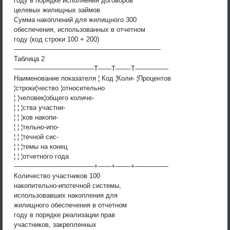
году в порядке исполнения договоров
целевых жилищных займов
Сумма накоплений для жилищного 300
обеспечения, использованных в отчетном
году (код строки 100 + 200)
——————————————————————
Таблица 2
————————————T——T——-T—————
Наименование показателя ¦ Код ¦Коли- ¦Процентов
¦строки¦чество ¦относительно
¦ ¦человек¦общего количе-
¦ ¦ ¦ства участни-
¦ ¦ ¦ков накопи-
¦ ¦ ¦тельно-ипо-
¦ ¦ ¦течной сис-
¦ ¦ ¦темы на конец
¦ ¦ ¦отчетного года
————————————+——+——-+—————
Количество участников 100
накопительно-ипотечной системы,
использовавших накопления для
жилищного обеспечения в отчетном
году в порядке реализации прав
участников, закрепленных