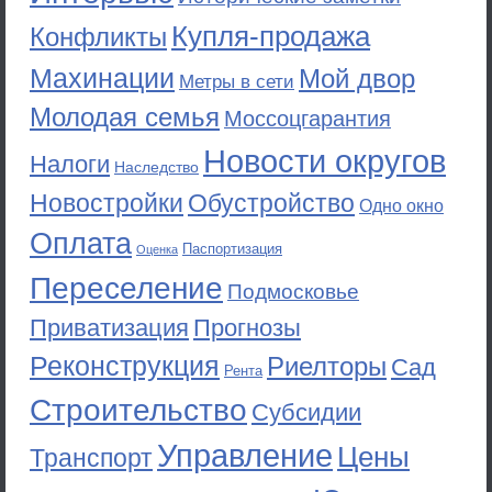
Купля-продажа
Конфликты
Махинации
Мой двор
Метры в сети
Молодая семья
Моссоцгарантия
Новости округов
Налоги
Наследство
Новостройки
Обустройство
Одно окно
Оплата
Паспортизация
Оценка
Переселение
Подмосковье
Приватизация
Прогнозы
Реконструкция
Риелторы
Сад
Рента
Строительство
Субсидии
Управление
Цены
Транспорт