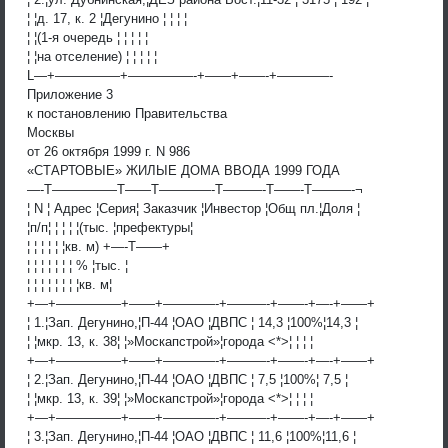
¦ ¦д. 17, к. 2 ¦Дегунино ¦ ¦ ¦ ¦
¦ ¦(1-я очередь ¦ ¦ ¦ ¦ ¦
¦ ¦на отселение) ¦ ¦ ¦ ¦ ¦
L—+—————+—————-+——+——-+————-
Приложение 3
к постановлению Правительства
Москвы
от 26 октября 1999 г. N 986
«СТАРТОВЫЕ» ЖИЛЫЕ ДОМА ВВОДА 1999 ГОДА
—-T—————T——T————-T———-T——-T———-¬
¦ N ¦ Адрес ¦Серия¦ Заказчик ¦Инвестор ¦Общ пл.¦Доля ¦
¦п/п¦ ¦ ¦ ¦ ¦(тыс. ¦префектуры¦
¦ ¦ ¦ ¦ ¦ ¦кв. м) +—-T——+
¦ ¦ ¦ ¦ ¦ ¦ ¦ % ¦тыс. ¦
¦ ¦ ¦ ¦ ¦ ¦ ¦ ¦кв. м¦
+—+—————+——+————-+———-+——-+—-+——+
¦ 1.¦Зап. Дегунино,¦П-44 ¦ОАО ¦ДВПС ¦ 14,3 ¦100%¦14,3 ¦
¦ ¦мкр. 13, к. 38¦ ¦»Москапстрой»¦города <*>¦ ¦ ¦ ¦
+—+—————+——+————-+———-+——-+—-+——+
¦ 2.¦Зап. Дегунино,¦П-44 ¦ОАО ¦ДВПС ¦ 7,5 ¦100%¦ 7,5 ¦
¦ ¦мкр. 13, к. 39¦ ¦»Москапстрой»¦города <*>¦ ¦ ¦ ¦
+—+—————+——+————-+———-+——-+—-+——+
¦ 3.¦Зап. Дегунино,¦П-44 ¦ОАО ¦ДВПС ¦ 11,6 ¦100%¦11,6 ¦