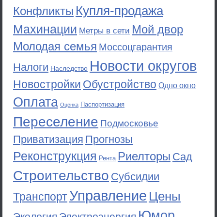
Купля-продажа
Конфликты
Махинации
Мой двор
Метры в сети
Молодая семья
Моссоцгарантия
Новости округов
Налоги
Наследство
Новостройки
Обустройство
Одно окно
Оплата
Паспортизация
Оценка
Переселение
Подмосковье
Приватизация
Прогнозы
Реконструкция
Риелторы
Сад
Рента
Строительство
Субсидии
Управление
Цены
Транспорт
Юмор
Экология
Электроэнергия