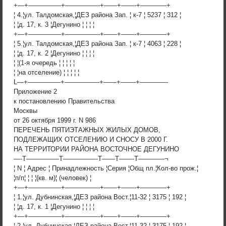
+—+—————+—————-+——+——-+————+
¦ 4.¦ул. Талдомская,¦ДЕЗ района Зап. ¦ к-7 ¦ 5237 ¦ 312 ¦
¦ ¦д. 17, к. 3 ¦Дегунино ¦ ¦ ¦ ¦
+—+—————+—————-+——+——-+————+
¦ 5.¦ул. Талдомская,¦ДЕЗ района Зап. ¦ к-7 ¦ 4063 ¦ 228 ¦
¦ ¦д. 17, к. 2 ¦Дегунино ¦ ¦ ¦ ¦
¦ ¦(1-я очередь ¦ ¦ ¦ ¦ ¦
¦ ¦на отселение) ¦ ¦ ¦ ¦ ¦
L—+—————+—————-+——+——-+————-
Приложение 2
к постановлению Правительства
Москвы
от 26 октября 1999 г. N 986
ПЕРЕЧЕНЬ ПЯТИЭТАЖНЫХ ЖИЛЫХ ДОМОВ,
ПОДЛЕЖАЩИХ ОТСЕЛЕНИЮ И СНОСУ В 2000 Г.
НА ТЕРРИТОРИИ РАЙОНА ВОСТОЧНОЕ ДЕГУНИНО
—-T—————T—————-T——T——-T————¬
¦ N ¦ Адрес ¦ Принадлежность ¦Серия ¦Общ пл.¦Кол-во прож.¦
¦п/п¦ ¦ ¦ ¦(кв. м)¦ (человек) ¦
+—+—————+—————-+——+——-+————+
¦ 1.¦ул. Дубнинская,¦ДЕЗ района Вост.¦11-32 ¦ 3175 ¦ 192 ¦
¦ ¦д. 17, к. 1 ¦Дегунино ¦ ¦ ¦ ¦
+—+—————+—————-+——+——-+————+
¦ 2.¦ул. Дубнинская,¦ДЕЗ района Вост.¦11-32 ¦ 3175 ¦ 192 ¦