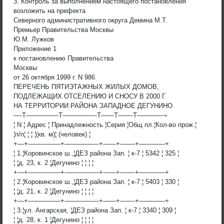
3. Контроль за выполнением настоящего постановления
возложить на префекта
Северного административного округа Демина М.Т.
Премьер Правительства Москвы
Ю.М. Лужков
Приложение 1
к постановлению Правительства
Москвы
от 26 октября 1999 г. N 986
ПЕРЕЧЕНЬ ПЯТИЭТАЖНЫХ ЖИЛЫХ ДОМОВ,
ПОДЛЕЖАЩИХ ОТСЕЛЕНИЮ И СНОСУ В 2000 Г.
НА ТЕРРИТОРИИ РАЙОНА ЗАПАДНОЕ ДЕГУНИНО
—-T—————T—————-T——T——-T————¬
¦ N ¦ Адрес ¦ Принадлежность ¦Серия ¦Общ пл.¦Кол-во прож.¦
¦п/п¦ ¦ ¦ ¦(кв. м)¦ (человек) ¦
+—+—————+—————-+——+——-+————+
¦ 1.¦Коровинское ш.,¦ДЕЗ района Зап. ¦ к-7 ¦ 5342 ¦ 325 ¦
¦ ¦д. 23, к. 2 ¦Дегунино ¦ ¦ ¦ ¦
+—+—————+—————-+——+——-+————+
¦ 2.¦Коровинское ш.,¦ДЕЗ района Зап. ¦ к-7 ¦ 5403 ¦ 330 ¦
¦ ¦д. 21, к. 2 ¦Дегунино ¦ ¦ ¦ ¦
+—+—————+—————-+——+——-+————+
¦ 3.¦ул. Ангарская, ¦ДЕЗ района Зап. ¦ к-7 ¦ 3340 ¦ 309 ¦
¦ ¦д. 28, к. 1 ¦Дегунино ¦ ¦ ¦ ¦