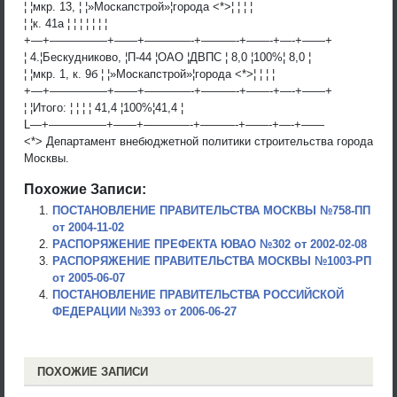
¦ ¦мкр. 13, ¦ ¦»Москапстрой»¦города <*>¦ ¦ ¦ ¦
¦ ¦к. 41а ¦ ¦ ¦ ¦ ¦ ¦ ¦
+—+—————+——+————-+———-+——-+—-+——+
¦ 4.¦Бескудниково, ¦П-44 ¦ОАО ¦ДВПС ¦ 8,0 ¦100%¦ 8,0 ¦
¦ ¦мкр. 1, к. 9б ¦ ¦»Москапстрой»¦города <*>¦ ¦ ¦ ¦
+—+—————+——+————-+———-+——-+—-+——+
¦ ¦Итого: ¦ ¦ ¦ ¦ 41,4 ¦100%¦41,4 ¦
L—+—————+——+————-+———-+——-+—-+——
<*> Департамент внебюджетной политики строительства города
Москвы.
Похожие Записи:
ПОСТАНОВЛЕНИЕ ПРАВИТЕЛЬСТВА МОСКВЫ №758-ПП
от 2004-11-02
РАСПОРЯЖЕНИЕ ПРЕФЕКТА ЮВАО №302 от 2002-02-08
РАСПОРЯЖЕНИЕ ПРАВИТЕЛЬСТВА МОСКВЫ №1003-РП
от 2005-06-07
ПОСТАНОВЛЕНИЕ ПРАВИТЕЛЬСТВА РОССИЙСКОЙ
ФЕДЕРАЦИИ №393 от 2006-06-27
ПОХОЖИЕ ЗАПИСИ