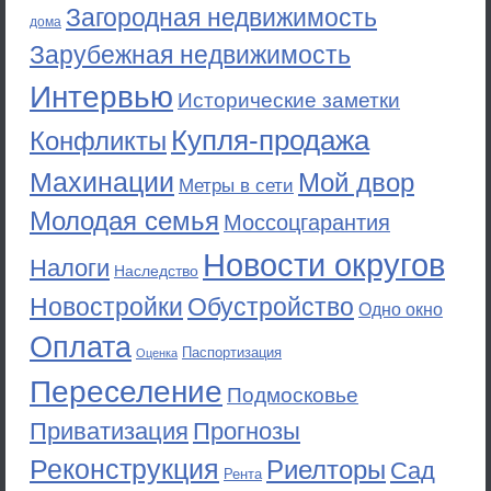
Загородная недвижимость
дома
Зарубежная недвижимость
Интервью
Исторические заметки
Купля-продажа
Конфликты
Махинации
Мой двор
Метры в сети
Молодая семья
Моссоцгарантия
Новости округов
Налоги
Наследство
Новостройки
Обустройство
Одно окно
Оплата
Паспортизация
Оценка
Переселение
Подмосковье
Приватизация
Прогнозы
Реконструкция
Риелторы
Сад
Рента