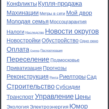
Купля-продажа
Конфликты
Махинации
Мой двор
Метры в сети
Молодая семья
Моссоцгарантия
Новости округов
Налоги
Наследство
Новостройки
Обустройство
Одно окно
Оплата
Паспортизация
Оценка
Переселение
Подмосковье
Приватизация
Прогнозы
Реконструкция
Риелторы
Сад
Рента
Строительство
Субсидии
Управление
Цены
Транспорт
Юмор
Экология
Электроэнергия