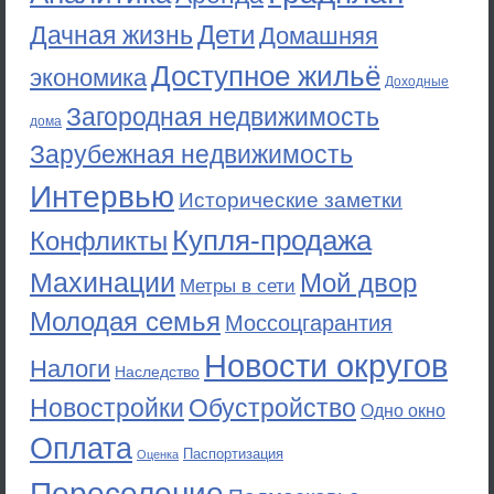
Дети
Дачная жизнь
Домашняя
Доступное жильё
экономика
Доходные
Загородная недвижимость
дома
Зарубежная недвижимость
Интервью
Исторические заметки
Купля-продажа
Конфликты
Махинации
Мой двор
Метры в сети
Молодая семья
Моссоцгарантия
Новости округов
Налоги
Наследство
Новостройки
Обустройство
Одно окно
Оплата
Паспортизация
Оценка
Переселение