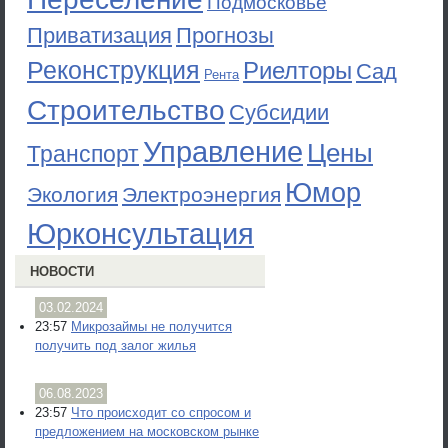
Подмосковье
Приватизация
Прогнозы
Реконструкция
Риелторы
Сад
Рента
Строительство
Субсидии
Управление
Цены
Транспорт
Юмор
Экология
Электроэнергия
Юрконсультация
НОВОСТИ
03.02.2024
23:57
Микрозаймы не получится
получить под залог жилья
06.08.2023
23:57
Что происходит со спросом и
предложением на московском рынке