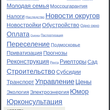
Молодая семья
Моссоцгарантия
Новости округов
Налоги
Наследство
Новостройки
Обустройство
Одно окно
Оплата
Паспортизация
Оценка
Переселение
Подмосковье
Приватизация
Прогнозы
Реконструкция
Риелторы
Сад
Рента
Строительство
Субсидии
Управление
Цены
Транспорт
Юмор
Экология
Электроэнергия
Юрконсультация